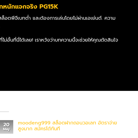
งแตกหนักแจกจริง PG15K
ล็อตพีจีเบทต่ำ และต้องการเล่นโดยไม่ผ่านเอเย่นต์. ความ
.
นที่นี่ได้เลย! เราหวังว่าบทความนี้จะช่วยให้คุณตัดสินใจ
RECENT POSTS
moodeng999 สล็อตฝากถอนวอเลท อัตราจ่าย
20
สูงมาก สมัครได้ทันที
May
on
Comments Off