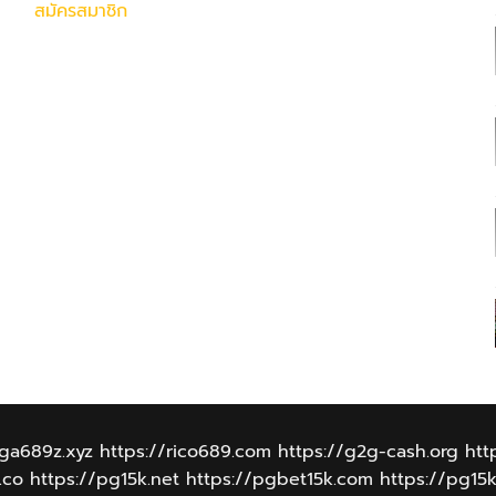
สมัครสมาชิก
tga689z.xyz
https://rico689.com
https://g2g-cash.org
htt
.co
https://pg15k.net
https://pgbet15k.com
https://pg15k