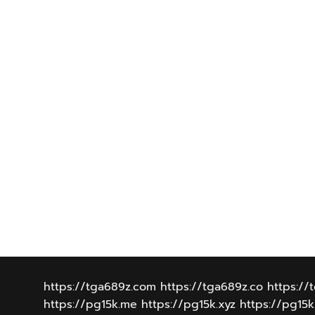
https://tga689z.com
https://tga689z.co
https://
https://pg15k.me
https://pg15k.xyz
https://pg15k