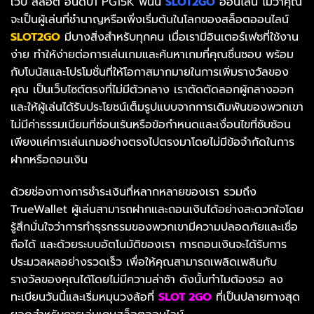
เว็บ สล็อต อันดับ1 PG15K พนัน
SLOT2GO
ออนไลน์ ไม่ว่าคุณ
จะเป็นผู้เล่นที่ชำนาญหรือเพิ่งเริ่มต้นในโลกของสล็อตออนไลน์
SLOT2GO
มีบางสิ่งสำหรับทุกคน เมื่อเรามีอินเตอร์เฟซที่ใช้งาน
ง่าย ทำให้ง่ายต่อการเล่นเกมและค้นหาเกมที่คุณชื่นชอบ พร้อม
กับโบนัสและโปรโมชั่นที่ให้โอกาสมากมายในการเพิ่มรางวัลของ
คุณ เป็นเว็บไซต์ตรงที่ไม่มีตัวกลาง เราตัดตัดลอกผู้กลางออก
และให้ผู้เล่นได้รับประโยชน์เต็มรูปแบบจากการเดิมพันของพวกเขา
ไม่มีค่าธรรมเนียมที่ซ่อนเร้นหรือข้อกำหนดและเงื่อนไขที่ซับซ้อน
เพียงแค่การเล่นเกมอย่างตรงไปตรงมาโดยไม่มีข้อจำกัดในการ
ฝากหรือถอนเงิน
ด้วยช่องทางการชำระเงินที่หลากหลายของเรา รวมถึง
TrueWallet ผู้เล่นสามารถฝากและถอนเงินได้อย่างสะดวกใจโดย
รู้สึกมั่นใจว่าการทำธุรกรรมของพวกเขามีความปลอดภัยและเชื่อ
ถือได้ และด้วยระบบอัตโนมัติของเรา การถอนเงินจะได้รับการ
ประมวลผลอย่างรวดเร็ว เพื่อให้คุณสามารถเพลิดเพลินกับ
รางวัลของคุณได้โดยไม่มีความล่าช้า ดังนั้นทำไมต้องรอ ลง
ทะเบียนวันนี้และเริ่มหมุนวงล้อที่
SLOT 2GO
ที่เป็นปลายทางสุด