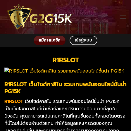
Skip
to
content
สมัครสมาชิก
เข้าสู่ระบบ
R1RSLOT
R1RSLOT
เว็บไซต์คาสิโน
รวมเกมพนันออนไลน์ชั้นนำ
PG15K
R1RSLOT
เว็บไซต์คาสิโน รวมเกมพนันออนไลน์ชั้นนำ PG15K
เป็นเว็บไซต์คาสิโนที่น่าเชื่อถือและได้รับความนิยมมากที่สุดใน
ปัจจุบัน คุณสามารถเล่นเกมคาสิโนที่คุณชื่นชอบทั้งหมดโดยตรง
ที่นี่โดยไม่ต้องผ่านตัวแทน ทำให้ข้อมูลและเครดิตของคุณ
ปลอดภัยยิ่งขึ้น และคุณสามารถทำธุรกรรมทางการเงินได้ทุก