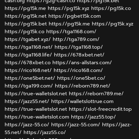
cash.org
https://g2g-cash.co
https://pg15k.bet
รองรับ
ยอด
การ
เทิร์น
https://pg15k.me
https://pg15k.xyz
https://pg15k.co
เล่น
https://pg15k.net
https://pgbet15k.com
ผ่าน
มือ
https://pg15k.bet
https://pg15k.me
https://pg15k.xyz
ถือ
https://pg15k.co
https://tga1168.com/
https://tgabet.xyz/
http://tga789.com/
https://tga1168.net/
https://tga1168.top/
https://tga1168.life/
https://678xbet.net/
https://678xbet.co
https://ans-allstars.com/
https://rico168.net/
https://rico168.com/
https://one5bet.net/
https://one5bet.co/
https://tga199.com/
https://reborn789.net/
https://true-walletslot.net
https://reborn789.me/
https://jazz55.net/
https://walletslottrue.com
https://true-walletslot.net
https://slot-freecredit.top
https://true-walletslot.com
https://jazz55.top/
https://jazz-55.co/
https://jazz-55.com/
https://jazz-
55.net/
https://jazz55.co/