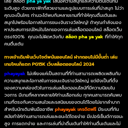
เลย สล็อต
pha ya yak
เสนอความสนุกและความตื่นเต้นที่มี
ระดับสูง ด้วยกราฟิกที่สวยงามและรูปแบบการเล่นที่น่าสนุก ไม่ว่า
คุณจะเป็นใคร ท่านจะได้พบกับหลายเกมที่ทำให้คุณตื่นเต้นและ
สนุกไปพร้อมโอกาสในการชนะเงินรางวัลใหญ่! ถ้าคุณกำลังมอง
หาประสบการณ์ใหม่ในโลกของการเล่นสล็อตออนไลน์ สล็อตเว็บ
ตรง100% คุณจะไม่ผิดหวังกับ
สล็อต
pha ya yak
ที่ทำให้ทุก
คนตื่นเต้น
ทางเข้าเดิมพันเว็บไซต์พนันออนไลน์ ฝากถอนไม่มีขั้นต่ำ เล่น
เกมไหนก็แตก
PG15K
เว็บสล็อตออนไลน์
2024
phayayak
ไม่เพียงแค่เป็นสถานที่ที่ท่านสามารถเพลิดเพลินกับ
ความสนุกและโอกาสในการชนะเงินรางวัลใหญ่ แต่ยังเป็นที่ตั้ง
ของความคล่องตัวในการเล่นสล็อตออนไลน์ที่มีความนิยมใน
วงการ มีเกมที่หลากหลายให้ท่านเลือกเล่น ทุกคนสามารถค้นพบ
เกมที่ตรงกับความสนใจและรสนิยมของตนได้โดยไม่ยากลำบาก
สำหรับนักเดิมพันมืออาชีพ
phayayak
เครดิตฟรี
มีระบบที่ทัน
สมัยทำให้ท่านสามารถเล่นและชนะได้โดยง่าย มีเปอร์เซ็นต์การชนะ
สูง การแตกง่าย และการเล่นที่น่าตื่นเต้นทำให้ท่านตื่นเต้นและไม่