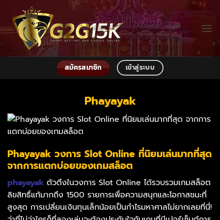
Skip
to
content
สมัครสมาชิก
เข้าสู่ระบบ
Phayayak
Phayayak
วงการ Slot Online
ที่นิยมเล่นมากที่สุด
จากการแตกบ่อยของเกมสล็อต
phayayak
ตัวตึงในวงการ Slot Online ได้รวบรวมเกมสล็อต
ลิขสิทธิ์แท้มากถึง 1500 รายการเพื่อความสนุกและโอกาสชนะที่
สูงสุด การเปลี่ยนเงินทุนเล็กน้อยเป็นกำไรมหาศาลไม่ยากเลยที่นี่!
ว่าที่ไม่ว่าใครก็ที่ลองเล่นจะต้องประทับใจกับเกมที่มีเปอร์เซ็นต์การ