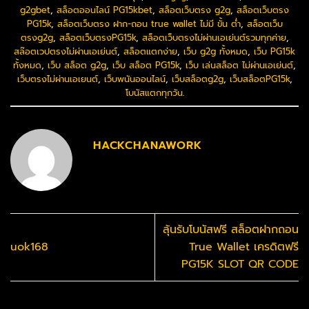
g2gbet
,
สล็อตออนไลน์ PG15kbet
,
สล็อตเว็บตรง g2g
,
สล็อตเว็บตรง
PG15k
,
สล็อตเว็บตรง ฝาก-ถอน true wallet ไม่มี ขั้น ต่ํา
,
สล็อตเว็บ
ตรงg2g
,
สล็อตเว็บตรงPG15k
,
สล็อตเว็บตรงไม่ผ่านเอเย่นต์รวมทุกค่าย
,
สล๊อตเวปตรงไม่ผ่านเอเย่นต์
,
สล็อตแตกง่าย
,
เว็บ g2g ทั้งหมด
,
เว็บ PG15k
ทั้งหมด
,
เว็บ สล็อต g2g
,
เว็บ สล็อต PG15k
,
เว็บ เล่นสล็อต ไม่ผ่านเอเย่นต์
,
เว็บตรงไม่ผ่านเอเยนต์
,
เว็บพนันออนไลน์
,
เว็บสล็อตg2g
,
เว็บสล็อตPG15k
,
โบนัสแตกทุกวัน
.
HACKCHANAWORK
ลุ้นรับโบนัสฟรี สล็อตฝากถอน
uok168
True Wallet เครดิตฟรี
PG15K SLOT QR CODE