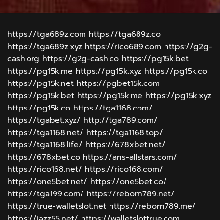
aeiou168
ได้
การ
สล็อต
ไม่
เดิม
ต่าง
อั้น
พัน
ประเทศ
ไม่
https://tga689z.com
https://tga689z.co
เกม
ต้อง
หลาก
ห่วง
https://tga689z.xyz
https://rico689.com
https://g2g-
หลาย
เรื่อง
cash.org
https://g2g-cash.co
https://pg15k.bet
รองรับ
ยอด
การ
เทิร์น
https://pg15k.me
https://pg15k.xyz
https://pg15k.co
เล่น
https://pg15k.net
https://pgbet15k.com
ผ่าน
มือ
https://pg15k.bet
https://pg15k.me
https://pg15k.xyz
ถือ
https://pg15k.co
https://tga1168.com/
https://tgabet.xyz/
http://tga789.com/
https://tga1168.net/
https://tga1168.top/
https://tga1168.life/
https://678xbet.net/
https://678xbet.co
https://ans-allstars.com/
https://rico168.net/
https://rico168.com/
https://one5bet.net/
https://one5bet.co/
https://tga199.com/
https://reborn789.net/
https://true-walletslot.net
https://reborn789.me/
https://jazz55.net/
https://walletslottrue.com