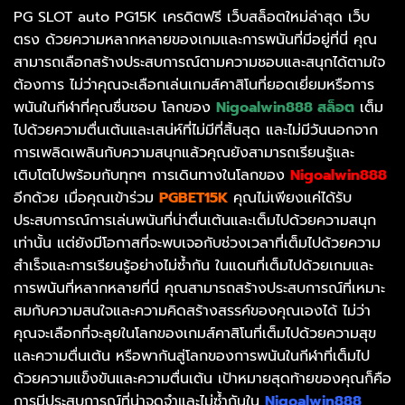
PG SLOT auto PG15K เครดิตฟรี เว็บสล็อตใหม่ล่าสุด เว็บ
ตรง ด้วยความหลากหลายของเกมและการพนันที่มีอยู่ที่นี่ คุณ
สามารถเลือกสร้างประสบการณ์ตามความชอบและสนุกได้ตามใจ
ต้องการ ไม่ว่าคุณจะเลือกเล่นเกมส์คาสิโนที่ยอดเยี่ยมหรือการ
พนันในกีฬาที่คุณชื่นชอบ โลกของ
Nigoalwin888
สล็อต
เต็ม
ไปด้วยความตื่นเต้นและเสน่ห์ที่ไม่มีที่สิ้นสุด และไม่มีวันนอกจาก
การเพลิดเพลินกับความสนุกแล้วคุณยังสามารถเรียนรู้และ
เติบโตไปพร้อมกับทุกๆ การเดินทางในโลกของ
Nigoalwin888
อีกด้วย เมื่อคุณเข้าร่วม
PGBET15K
คุณไม่เพียงแค่ได้รับ
ประสบการณ์การเล่นพนันที่น่าตื่นเต้นและเต็มไปด้วยความสนุก
เท่านั้น แต่ยังมีโอกาสที่จะพบเจอกับช่วงเวลาที่เต็มไปด้วยความ
สำเร็จและการเรียนรู้อย่างไม่ซ้ำกัน ในแดนที่เต็มไปด้วยเกมและ
การพนันที่หลากหลายที่นี่ คุณสามารถสร้างประสบการณ์ที่เหมาะ
สมกับความสนใจและความคิดสร้างสรรค์ของคุณเองได้ ไม่ว่า
คุณจะเลือกที่จะลุยในโลกของเกมส์คาสิโนที่เต็มไปด้วยความสุข
และความตื่นเต้น หรือพากันสู่โลกของการพนันในกีฬาที่เต็มไป
ด้วยความแข็งขันและความตื่นเต้น เป้าหมายสุดท้ายของคุณก็คือ
การมีประสบการณ์ที่น่าจดจำและไม่ซ้ำกันใน
Nigoalwin888