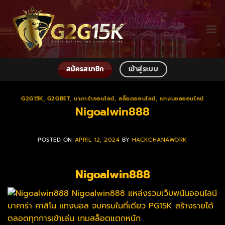
Skip
to
content
สมัครสมาชิก
เข้าสู่ระบบ
G2G15K
,
G2GBET
,
บาคาร่าออนไลน์
,
สล็อตออนไลน์
,
แทงบอลออนไลน์
Nigoalwin888
POSTED ON
APRIL 12, 2024
BY
HACKCHANAWORK
Nigoalwin888