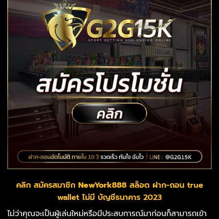
คลิก สมัครสมาชิก
NewYork888
สล็อต ฝาก-ถอน true
wallet ไม่มี บัญชีธนาคาร 2023
ไม่ว่าคุณจะเป็นผู้เล่นใหม่หรือมีประสบการณ์มาก่อนก็สามารถเข้า