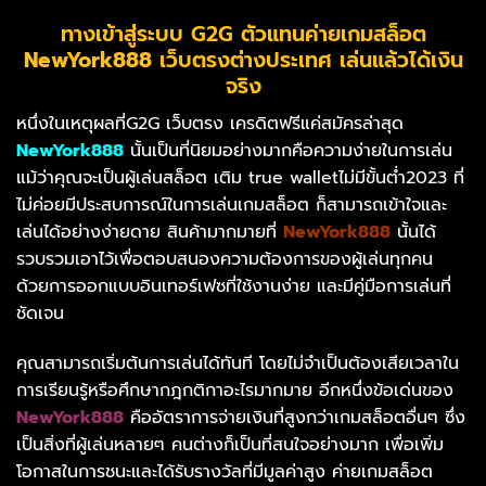
ทางเข้าสู่ระบบ G2G ตัวแทนค่ายเกมสล็อต
NewYork888
เว็บตรงต่างประเทศ เล่นแล้วได้เงิน
จริง
หนึ่งในเหตุผลที่G2G เว็บตรง เครดิตฟรีแค่สมัครล่าสุด
NewYork888
นั้นเป็นที่นิยมอย่างมากคือความง่ายในการเล่น
แม้ว่าคุณจะเป็นผู้เล่นสล็อต เติม true walletไม่มีขั้นต่ำ2023 ที่
ไม่ค่อยมีประสบการณ์ในการเล่นเกมสล็อต ก็สามารถเข้าใจและ
เล่นได้อย่างง่ายดาย สินค้ามากมายที่
NewYork888
นั้นได้
รวบรวมเอาไว้เพื่อตอบสนองความต้องการของผู้เล่นทุกคน
ด้วยการออกแบบอินเทอร์เฟซที่ใช้งานง่าย และมีคู่มือการเล่นที่
ชัดเจน
คุณสามารถเริ่มต้นการเล่นได้ทันที โดยไม่จำเป็นต้องเสียเวลาใน
การเรียนรู้หรือศึกษากฎกติกาอะไรมากมาย อีกหนึ่งข้อเด่นของ
NewYork888
คืออัตราการจ่ายเงินที่สูงกว่าเกมสล็อตอื่นๆ ซึ่ง
เป็นสิ่งที่ผู้เล่นหลายๆ คนต่างก็เป็นที่สนใจอย่างมาก เพื่อเพิ่ม
โอกาสในการชนะและได้รับรางวัลที่มีมูลค่าสูง ค่ายเกมสล็อต