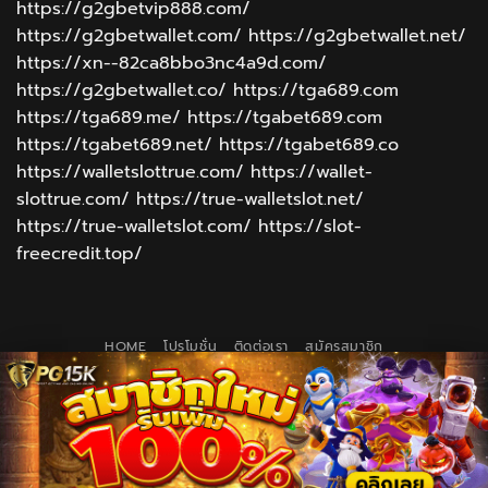
https://g2gbetvip888.com/
https://g2gbetwallet.com/
https://g2gbetwallet.net/
https://xn--82ca8bbo3nc4a9d.com/
https://g2gbetwallet.co/
https://tga689.com
https://tga689.me/
https://tgabet689.com
https://tgabet689.net/
https://tgabet689.co
https://walletslottrue.com/
https://wallet-
slottrue.com/
https://true-walletslot.net/
https://true-walletslot.com/
https://slot-
freecredit.top/
HOME
โปรโมชั่น
ติดต่อเรา
สมัครสมาชิก
Copyright 2026 ©
G2Gbet15k