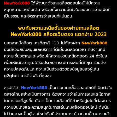
NewYork888
ได้พัฒนาตัวเกมสล็อตออนไลน์ให้มีความ
สนุกสนานและตื่นเต้น พร้อมทั้งความมั่นใจในระบบการจ่ายเงินที่
เป็นธรรม และอัตราการจ่ายเงินที่แน่นอน
พบกับความเหนือชั้นของค่ายเกมสล็อต
NewYork888
สล็อตเว็บตรง แตกง่าย 2023
นอกจากนี้สล็อต เครดิตฟรี 100 ไม่ต้องฝาก
NewYork888
ยังมีส่วนสนับสนุนและบริการที่ดีเยี่ยมตลอดเวลา ทีมงานที่มี
ความเชี่ยวชาญและพร้อมให้ความช่วยเหลือตลอด 24 ชั่วโมง
เพื่อให้แน่ใจว่าคุณได้รับประสบการณ์การเล่นที่ดีที่สุด รวมถึง
ความปลอดภัยและความเป็นส่วนตัวของข้อมูลของผู้เล่น
g2gbet เครดิตฟรี ที่สูงสุด
สรุปได้ว่า
NewYork888
เป็นค่ายเกมสล็อตออนไลน์ที่เปิดตัวใน
ตลาดไทยอย่างเป็นทางการ ด้วยความง่ายในการเล่นและโอกาส
ในการชนะที่สูงขึ้น นับว่าเป็นทางเลือกที่ดีสำหรับผู้เล่นที่ต้องการ
ความบันเทิงและความสนุกในการเล่นเกมสล็อตออนไลน์ ดังนั้น
ไม่ว่าคุณจะเป็นผู้เล่นใหม่หรือมีประสบการณ์มาก่อนก็สามารถเข้า