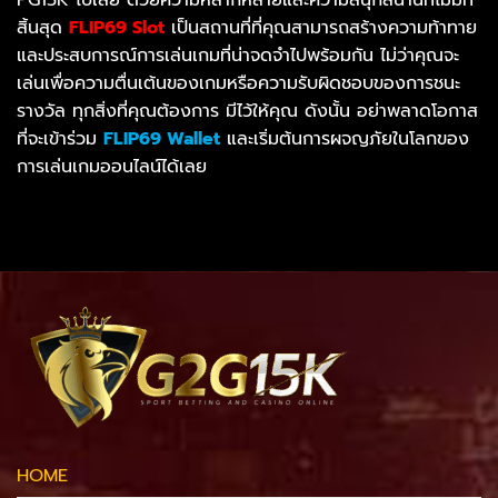
PG15K ไปเลย ด้วยความหลากหลายและความสนุกสนานที่ไม่มีที่
สิ้นสุด
FLIP69 Slot
เป็นสถานที่ที่คุณสามารถสร้างความท้าทาย
และประสบการณ์การเล่นเกมที่น่าจดจำไปพร้อมกัน ไม่ว่าคุณจะ
เล่นเพื่อความตื่นเต้นของเกมหรือความรับผิดชอบของการชนะ
รางวัล ทุกสิ่งที่คุณต้องการ มีไว้ให้คุณ ดังนั้น อย่าพลาดโอกาส
ที่จะเข้าร่วม
FLIP69 Wallet
และเริ่มต้นการผจญภัยในโลกของ
การเล่นเกมออนไลน์ได้เลย
HOME