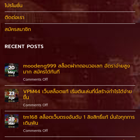
โปรโมชั่น
ติดต่อเรา
สมัครสมาชิก
RECENT POSTS
moodeng999 สล็อตฝากถอนวอเลท อัตราจ่ายสูง
20
มาก สมัครได้ทันที
May
on
Comments Off
moodeng999
สล็อต
VPM44 เว็บสล็อตแท้ เริ่มต้นเล่นที่นี่สร้างกำไรได้ง่าย
23
ฝาก
ขึ้น
Apr
ถอน
on
Comments Off
วอ
VPM44
เลท
เว็บ
tm168 สล็อตเว็บตรงอันดับ 1 ลิขสิทธิ์แท้ มั่นใจทุกการ
อัตรา
28
สล็อต
จ่าย
เดิมพัน
Mar
แท้
สูง
on
Comments Off
เริ่ม
มาก
tm168
ต้น
สมัคร