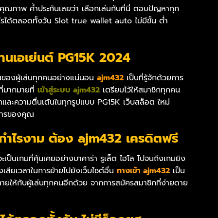
ีคุณภาพ ค้ำประกันเลยว่า เลือกเล่นกับที่นี่ ตอบปัญหาทุก
ำไรได้ตลอดทั้งวัน Slot true wallet auto ไม่มีขั้น ต่ํา
่านเอเย่นต์ PG15K 2024
ุนของผู้เล่นทุกคนอย่างแน่นอน
ajm432
เป็นที่รู้จักด้วยการ
ที่มากมายที่
เข้าสู่ระบบ ajm432
เตรียมไว้ให้สมาชิกทุกคน
ุกและความตื่นเต้นในทุกรูปแบบ PG15K เว็บสล็อต ใหม่
งการของคุณ
ย กำไรงาม ต้อง ajm432
เครดิตฟรี
่าจะเป็นเกมที่คุ้นเคยอย่างบาคาร่า รูเล็ต ไฮโล ไปจนถึงเกมยิง
งเสียเวลาในการย้ายไปยังเว็บไซต์อื่น
ทางเข้า
ajm432
เป็น
าทายให้กับผู้เล่นทุกคนอีกด้วย จากการสมัครสมาชิกที่ง่ายดาย