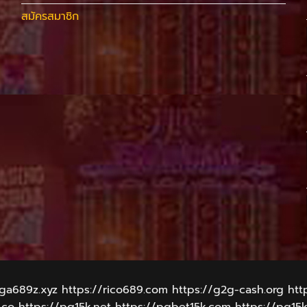
สมัครสมาชิก
tga689z.xyz
https://rico689.com
https://g2g-cash.org
htt
.co
https://pg15k.net
https://pgbet15k.com
https://pg15k