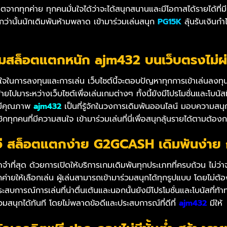
ตจากทุกค่าย ทุกคนมั่นใจได้ว่าจะได้สนุกสนานและมีโอกาสได้รายได้ที่ม
กว่านั้นนักเดิมพันห้ามพลาด เข้ามาร่วมเล่นสนุก
PG15K
ลุ้นรับเงินก
เกมสล็อตแตกหนัก ajm432
บนเว็บตรงไม่ผ
่นใจในการลงทุนและการเล่น เว็บไซต์นี้จะตอบปัญหาทุกการเข้าเล่นลงท
ยไปมาระหว่างเว็บไซต์เพื่อเล่นเกมต่างๆ ทั้งนี้ยังมีโปรโมชั่นและโบนัส
ะมีคุณภาพ
ajm432
เป็นที่รู้จักในวงการเดิมพันออนไลน์ มอบความสน
ทุกคนที่มีความสนใจ เข้ามาร่วมเล่นที่นี่เพื่อสนุกลุ้นรายได้ตามต้อ
ีจี สล็อตแตกง่าย G2GCASH
เดิมพันง่า
น่าจดจำที่สุด ด้วยการเปิดให้บริการเกมเดิมพันทุกประเภทที่ครบถ้วน ไม่ว
่ายให้เลือกเล่น ผู้เล่นสามารถเข้ามาร่วมสนุกได้ทุกรูปแบบ โดยไม่ต้อ
ระสบการณ์การเล่นที่น่าตื่นเต้นและนอกนั้นยังมีโปรโมชั่นและโบนัสที่ท้
สนุกได้ทันที โดยไม่พลาดข้อดีและประสบการณ์ที่ดีที่
ajm432
มีให้