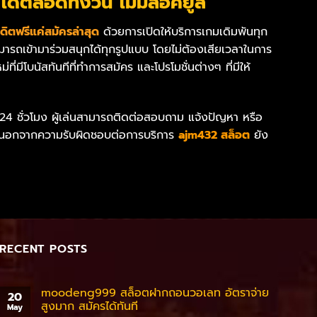
ยได้ตลอดทั้งวัน ไม่มีล็อคยูส
ดิตฟรีแค่สมัครล่าสุด
ด้วยการเปิดให้บริการเกมเดิมพันทุก
นสามารถเข้ามาร่วมสนุกได้ทุกรูปแบบ โดยไม่ต้องเสียเวลาในการ
่มีโบนัสทันทีที่ทำการสมัคร และโปรโมชั่นต่างๆ ที่มีให้
 24 ชั่วโมง ผู้เล่นสามารถติดต่อสอบถาม แจ้งปัญหา หรือ
พราะนอกจากความรับผิดชอบต่อการบริการ
ajm432
สล็อต
ยัง
RECENT POSTS
moodeng999 สล็อตฝากถอนวอเลท อัตราจ่าย
20
สูงมาก สมัครได้ทันที
May