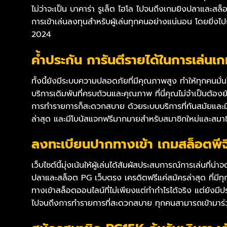
ไม่ว่าจะเป็น บาคาร่า รูเล็ต ไฮโล ไปจนถึงเกมยิงปลาและสล็อ
การเข้าเล่นลงทุนสำหรับผู้เล่นทุกคนอย่างแน่นอน โดยยิ่งไป
2024
ค้ำประกัน
การันตีรายได้ในการเล่น
ทั้งนี้ยังมีระบบความปลอดภัยที่มีคุณภาพสูง ทำให้ทุกคนมั
บริการเดิมพันที่ครบถ้วนและคุณภาพ ที่นี่คุณไม่จำเป็นต้องย้า
การทำรายการก็สะดวกสบาย ด้วยระบบบริการที่ทันสมัยแล
ล่าสุด และมีโบนัสแจกฟรีมากมายสำหรับสมาชิกใหม่และสมาชิก
ลงทะเบียนปากทางเข้า เกมสล็อตพ
เว็บไซต์นี้มุ่งเน้นให้ผู้เล่นได้สัมผัสประสบการณ์การเล่นที่
ปลาและสล็อต PG เว็บตรง เครดิตฟรีแค่สมัครล่าสุด ที่มีทุกค
ทางเข้าสล็อตออนไลน์ที่ไม่เพียงแต่ทำกำไรได้จริง แต่ยังมีป
ไปจนถึงการทำรายการที่สะดวกสบาย ทุกคนสามารถเข้ามาร่วม