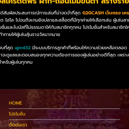
งวัลเครดิตฟรี ฝาก-
ถอนไม่มีขั้นต่ำ สร้างรา
นได้สัมผัสประสบการณ์การเล่นที่น่าจดจำที่สุด
G2GCASH
เว็บตรง เคร
ูเล็ต ไฮโล ไปจนถึงเกมยิงปลาและสล็อตที่มีทุกค่ายให้เลือกเล่น ผู้เล่
่นและโบนัสที่ไม่ธรรมดาให้กับสมาชิกทุกคน โปรโมชั่นสำหรับสมาชิกใหม่ที
ท้าทายให้ผู้เล่นลุ้นรางวัลมากมาย
บบที่สุด
ajm432
มีระบบบริการลูกค้าที่พร้อมให้ความช่วยเหลือตลอด
พวกเราจะดูแลและตอบสนองทุกความต้องการของผู้เล่นอย่างดีที่สุด เ
หรับผู้เล่นทุกคน
HOME
โปรโมชั่น
ติดต่อเรา