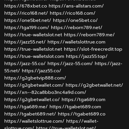
https://678xbet.co
https://ans-allstars.com/
https://rico168.net/
https://rico168.com/
https://one5bet.net/
https://one5bet.co/
https://tga199.com/
https://reborn789.net/
https://true-walletslot.net
https://reborn789.me/
https://jazz55.net/
https://walletslottrue.com
https://true-walletslot.net
https://slot-freecredit.top
https://true-walletslot.com
https://jazz55.top/
https://jazz-55.co/
https://jazz-55.com/
https://jazz-
55.net/
https://jazz55.co/
https://g2gbetvip888.com/
https://g2gbetwallet.com/
https://g2gbetwallet.net/
https://xn--82ca8bbo3nc4a9d.com/
https://g2gbetwallet.co/
https://tga689.com
https://tga689.me/
https://tgabet689.com
https://tgabet689.net/
https://tgabet689.co
https://walletslottrue.com/
https://wallet-
slottrue.com/
https://true-walletslot.net/