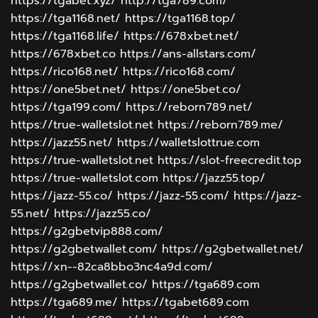
https://tgabet.xyz/
http://tga789.com/
https://tga1168.net/
https://tga1168.top/
https://tga1168.life/
https://678xbet.net/
https://678xbet.co
https://ans-allstars.com/
https://rico168.net/
https://rico168.com/
https://one5bet.net/
https://one5bet.co/
https://tga199.com/
https://reborn789.net/
https://true-walletslot.net
https://reborn789.me/
https://jazz55.net/
https://walletslottrue.com
https://true-walletslot.net
https://slot-freecredit.top
https://true-walletslot.com
https://jazz55.top/
https://jazz-55.co/
https://jazz-55.com/
https://jazz-
55.net/
https://jazz55.co/
https://g2gbetvip888.com/
https://g2gbetwallet.com/
https://g2gbetwallet.net/
https://xn--82ca8bbo3nc4a9d.com/
https://g2gbetwallet.co/
https://tga689.com
https://tga689.me/
https://tgabet689.com