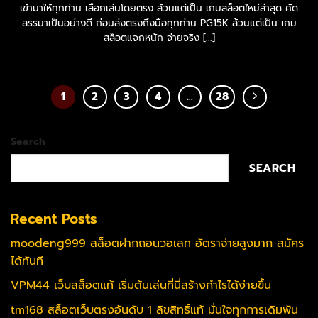
เข้ามาให้ทุกท่าน เลือกเล่นโดยตรง ล้วนแต่เป็น เกมสล็อตใหม่ล่าสุด คัด
สรรมาเป็นอย่างดี ก่อนส่งตรงถึงมือทุกท่าน PG15K ล้วนแต่เป็น เกม
สล็อตแจกหนัก จ่ายจริง [...]
1
2
3
4
…
28
Search
SEARCH
Recent Posts
moodeng999 สล็อตฝากถอนวอเลท อัตราจ่ายสูงมาก สมัคร
ได้ทันที
VPM44 เว็บสล็อตแท้ เริ่มต้นเล่นที่นี่สร้างกำไรได้ง่ายขึ้น
tm168 สล็อตเว็บตรงอันดับ 1 ลิขสิทธิ์แท้ มั่นใจทุกการเดิมพัน