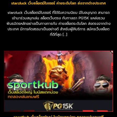
starzluck เว็บสล็อตมีใบเซอร์ ค่ายระดับโลก ส่งจากต่างประเทศ
starzluck เว็บสล็อตมีใบเซอร์ ที่ได้รับความนิยม มีใบอนุญาต สามารถ
เข้ามาร่วมสนุกเล่น สล็อตเว็บตรง กับทางเรา PG15K แหล่งรวม
พันธมิตรหลักอย่างเป็นทางการกับ ค่ายสล็อตระดับโลก ส่งตรงจากต่าง
ประเทศ มีการคัดสรรมาเป็นอย่างดี สำหรับผู้ให้บริการ สมัครเว็บสล็อต
ที่ดีที่สุด [...]