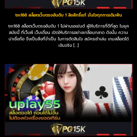
tm168 สล็อตเว็บตรงอันดับ 1 ลิขสิทธิ์แท้ มั่นใจทุกการเดิมพัน
tm168 สล็อตเว็บตรงอันดับ 1 ไม่ผ่านเอเย่นต์ ผู้ให้บริการที่ดีที่สุด ในยุค
สมัยนี้ ที่เว็บผี เว็บเถื่อน เปิดให้บริการอย่างเกลื่อนกลาด ดังนั้น ความ
น่าเชื่อถือ จึงเป็นสิ่งที่จำเป็น ในการตัดสินใจ สมัครเข้าเล่น เกมสล็อตได้
เงินจริง [...]