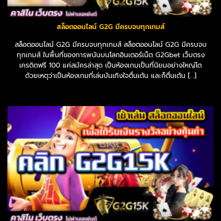
สล็อตออนไลน์ G2G มีครบจบทุกเกมส์
สล็อตออนไลน์ G2G มีครบจบทุกเกมส์ สล็อตออนไลน์ G2G มีครบจบ
ทุกเกมส์ ในพื้นที่ของการพนันบนโลกอินเตอร์เน็ต G2Gbet เว็บตรง
เครดิตฟรี 100 แค่สมัครล่าสุด เป็นห้องเกมเป็นที่นิยมอย่างใหญ่โต
ด้วยเหตุว่าเป็นห้องเกมที่เล่นบันเทิงใจตื่นเต้น และก็ตื่นเต้น [...]