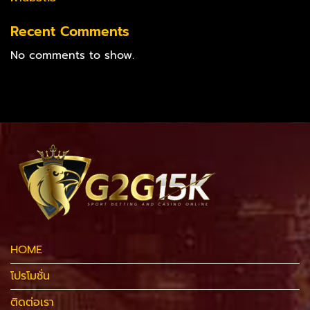
Recent Comments
No comments to show.
HOME
โปรโมชั่น
ติดต่อเรา