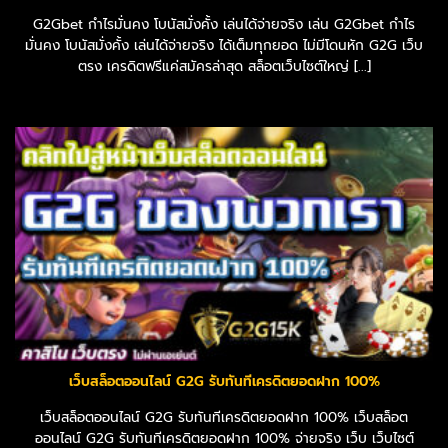
G2Gbet กำไรมั่นคง โบนัสมั่งคั้ง เล่นได้จ่ายจริง เล่น G2Gbet กำไร
มั่นคง โบนัสมั่งคั้ง เล่นได้จ่ายจริง ได้เต็มทุกยอด ไม่มีโดนหัก G2G เว็บ
ตรง เครดิตฟรีแค่สมัครล่าสุด สล็อตเว็บไซต์ใหญ่ [...]
เว็บสล็อตออนไลน์ G2G รับทันทีเครดิตยอดฝาก 100%
เว็บสล็อตออนไลน์ G2G รับทันทีเครดิตยอดฝาก 100% เว็บสล็อต
ออนไลน์ G2G รับทันทีเครดิตยอดฝาก 100% จ่ายจริง เว็บ เว็บไซต์