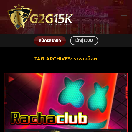
Skip
to
content
สมัครสมาชิก
เข้าสู่ระบบ
TAG ARCHIVES:
ราชาสล็อต