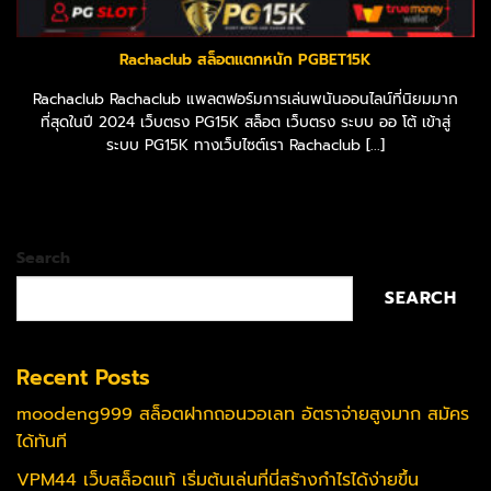
Rachaclub สล็อตแตกหนัก PGBET15K
Rachaclub Rachaclub แพลตฟอร์มการเล่นพนันออนไลน์ที่นิยมมาก
ที่สุดในปี 2024 เว็บตรง PG15K สล็อต เว็บตรง ระบบ ออ โต้ เข้าสู่
ระบบ PG15K ทางเว็บไซต์เรา Rachaclub [...]
Search
SEARCH
Recent Posts
moodeng999 สล็อตฝากถอนวอเลท อัตราจ่ายสูงมาก สมัคร
ได้ทันที
VPM44 เว็บสล็อตแท้ เริ่มต้นเล่นที่นี่สร้างกำไรได้ง่ายขึ้น