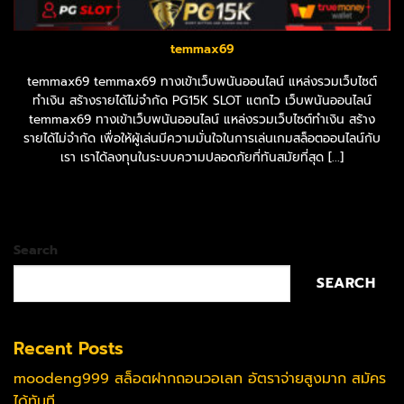
temmax69
temmax69 temmax69 ทางเข้าเว็บพนันออนไลน์ แหล่งรวมเว็บไซต์
ทำเงิน สร้างรายได้ไม่จำกัด PG15K SLOT แตกไว เว็บพนันออนไลน์
temmax69 ทางเข้าเว็บพนันออนไลน์ แหล่งรวมเว็บไซต์ทำเงิน สร้าง
รายได้ไม่จำกัด เพื่อให้ผู้เล่นมีความมั่นใจในการเล่นเกมสล็อตออนไลน์กับ
เรา เราได้ลงทุนในระบบความปลอดภัยที่ทันสมัยที่สุด [...]
Search
SEARCH
Recent Posts
moodeng999 สล็อตฝากถอนวอเลท อัตราจ่ายสูงมาก สมัคร
ได้ทันที