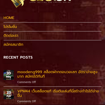
HOME
โปรโมชั่น
ติดต่อเรา
สมัครสมาชิก
RECENT POSTS
moodeng999 สล็อตฝากถอนวอเลท อัตราจ่ายสูง
20
มาก สมัครได้ทันที
May
on
Comments Off
moodeng999
สล็อต
VPM44 เว็บสล็อตแท้ เริ่มต้นเล่นที่นี่สร้างกำไรได้ง่าย
23
ฝาก
ขึ้น
Apr
ถอน
on
Comments Off
วอ