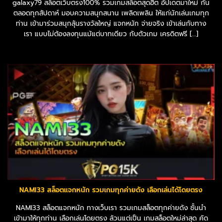
galaxy79 สล็อตเว็บตรง100% รวมเกมสล็อตสุดฮิต อัปเดตมาใหม่ กัน
ตลอดทุกสัปดาห์ มอบความสนุกสนาน เพลิดเพลิน ให้แก่นักเล่นเกมทุก
ท่าน เข้ามาร่วมสนุกลุ้นรางวัลใหญ่ แจกหนัก จ่ายจริง เข้าเล่นกับทาง
เรา แบบไม่ต้องลงทุนแม้แต่บาทเดียว กับตัวเกม เครดิตฟรี [...]
NAMI33 สล็อตแจกหนัก รวมเกมทุกค่ายดัง เลือกเล่นได้โดยตรง
NAMI33 สล็อตแจกหนัก ทางเว็บเรา รวมเกมสล็อตทุกค่ายดัง ชั้นนำ
เข้ามาให้ทุกท่าน เลือกเล่นโดยตรง ล้วนแต่เป็น เกมสล็อตใหม่ล่าสุด คัด