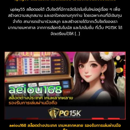
uplay55 สล็อตออโต้ เว็บไซต์ที่มีการจัดโปรโมชั่นใหม่อยู่เรื่อย ๆ เพื่อ
สร้างความสนุกสนาน และเอาใจคอเกมทุกท่าน โดยเฉพาะคนที่มีเงินทุน
จำกัด สามารถเข้ามาร่วมสนุก และสร้างรายได้จากเว็บไซต์ของเรา
มากมายมหาศาล จากการเลือกรับโบนัส และโปรโมชั่น ที่เว็บ PG15K ได้
จัดเตรียมไว้ให้ [...]
aeiou168 สล็อตต่างประเทศ เกมหลากหลาย รองรับการเล่นผ่านมือ