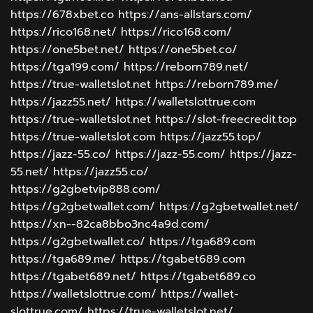
https://678xbet.co
https://ans-allstars.com/
https://rico168.net/
https://rico168.com/
https://one5bet.net/
https://one5bet.co/
https://tga199.com/
https://reborn789.net/
https://true-walletslot.net
https://reborn789.me/
https://jazz55.net/
https://walletslottrue.com
https://true-walletslot.net
https://slot-freecredit.top
https://true-walletslot.com
https://jazz55.top/
https://jazz-55.co/
https://jazz-55.com/
https://jazz-
55.net/
https://jazz55.co/
https://g2gbetvip888.com/
https://g2gbetwallet.com/
https://g2gbetwallet.net/
https://xn--82ca8bbo3nc4a9d.com/
https://g2gbetwallet.co/
https://tga689.com
https://tga689.me/
https://tgabet689.com
https://tgabet689.net/
https://tgabet689.co
https://walletslottrue.com/
https://wallet-
slottrue.com/
https://true-walletslot.net/