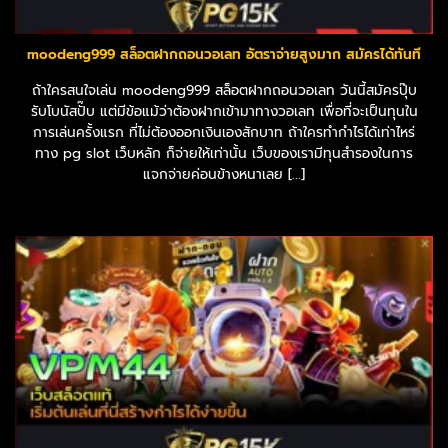
moodeng999 สล็อตฝากถอนวอเลท อัตราจ่ายสูงมาก สมัครได้ทันที
ถ้าใครสนใจเล่น moodeng999 สล็อตฝากถอนวอเลท วันนี้สมัครปุ๊บ
รับโบนัสปั๊บ แต่มีข้อแม้ว่าต้องฝากเข้ามาทางวอเลท เพื่อที่จะเป็นทุนใน
การเล่นครั้งแรก ที่ไม่ต้องออกเงินเองสักบาท ถ้าใครทำกำไรได้เท่าไหร่
ทาง pg slot เว็บหลัก ก็จ่ายให้เท่านั้น เว็บของเรามีทุนสำรองในการ
แจกจ่ายค่อนข้างหนาเลย [...]