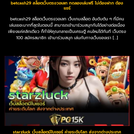
betcash29 สล็อตเว็บตรงวอเลท ทดลองเล่นฟรี ไม่ต้องฝาก ต้อง
แชร์
betcash29 สล็อตเว็บตรงวอเลท เว็บเกมสล็อต อันดับต้น ๆ ที่มีคน
เล่นเยอะมากที่สุดในตอนนี้ สามารถเข้ามาร่วมสนุกกันได้อย่างต่อเนื่อง
เพียงแค่คลิกเดียว ก็ทำให้คุณกลายเป็นเศรษฐี คนใหม่ได้ทันที เว็บตรง
100 สมัครสมาชิก เข้ามาร่วมสนุก เล่นกับทางเว็บของเรา [...]
starzluck เว็บสล็อตมีใบเซอร์ ค่ายระดับโลก ส่งจากต่างประเทศ