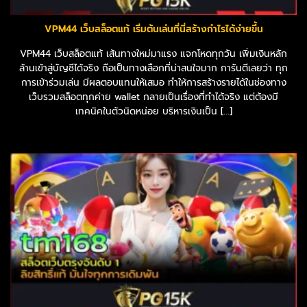
VPM44 เว็บสล็อตแท้ เริ่มต้นเล่นที่นี่สร้างกำไรได้ง่ายขึ้น
VPM44 เว็บสล็อตแท้ เส้นทางใหม่มาแรง แจกโหดทุกวัน เพิ่มเงินหลัก
ล้านเข้าสู่บัญชีได้จริง ถือเป็นทางเลือกที่น่าสนใจมาก การันตีเลยว่า ทุก
การเข้าร่วมเล่น มีผลตอบแทนให้เสมอ ทำให้การสร้างรายได้ในช่องทาง
เว็บรวมสล็อตทุกค่าย wallet กลายเป็นเรื่องที่ทำได้จริง แต่ต้องมี
เทคนิคในตัวนิดหน่อย บริหารเงินเป็น [...]