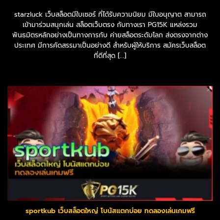
starzluck เว็บสล็อตมีใบเซอร์ ที่ได้รับความนิยม มีใบอนุญาต สามารถ
เข้ามาร่วมสนุกเล่น สล็อตเว็บตรง กับทางเรา PG15K แหล่งรวม
พันธมิตรหลักอย่างเป็นทางการกับ ค่ายสล็อตระดับโลก ส่งตรงจากต่าง
ประเทศ มีการคัดสรรมาเป็นอย่างดี สำหรับผู้ให้บริการ สมัครเว็บสล็อต
ที่ดีที่สุด [...]
sportkub เว็บสล็อตใหญ่ โบนัสแตกบ่อย ทดลองเล่นเกมฟรี