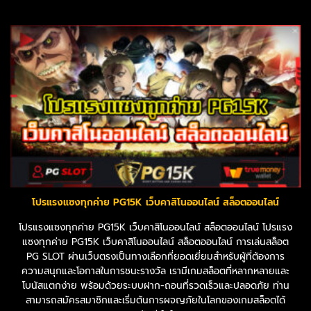
โปรแรงแซงทุกค่าย PG15K เว็บคาสิโนออนไลน์ สล็อตออนไลน์
โปรแรงแซงทุกค่าย PG15K เว็บคาสิโนออนไลน์ สล็อตออนไลน์ โปรแรง
แซงทุกค่าย PG15K เว็บคาสิโนออนไลน์ สล็อตออนไลน์ การเล่นสล็อต
PG SLOT ผ่านเว็บตรงเป็นทางเลือกที่ยอดเยี่ยมสำหรับผู้ที่ต้องการ
ความสนุกและโอกาสในการชนะรางวัล เรามีเกมสล็อตที่หลากหลายและ
โบนัสแตกง่าย พร้อมด้วยระบบฝาก-ถอนที่รวดเร็วและปลอดภัย ท่าน
สามารถสมัครสมาชิกและเริ่มต้นการผจญภัยในโลกของเกมสล็อตได้