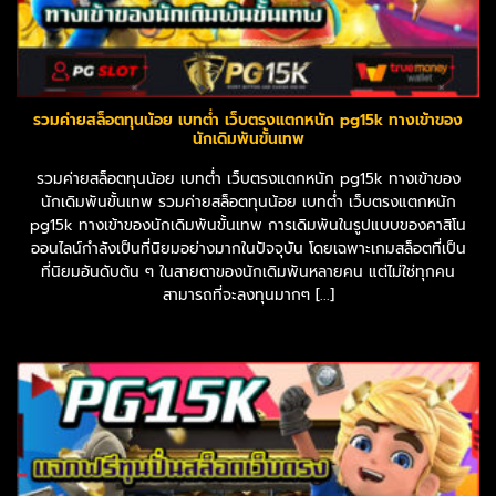
รวมค่ายสล็อตทุนน้อย เบทต่ำ เว็บตรงแตกหนัก pg15k ทางเข้าของ
นักเดิมพันขั้นเทพ
รวมค่ายสล็อตทุนน้อย เบทต่ำ เว็บตรงแตกหนัก pg15k ทางเข้าของ
นักเดิมพันขั้นเทพ รวมค่ายสล็อตทุนน้อย เบทต่ำ เว็บตรงแตกหนัก
pg15k ทางเข้าของนักเดิมพันขั้นเทพ การเดิมพันในรูปแบบของคาสิโน
ออนไลน์กำลังเป็นที่นิยมอย่างมากในปัจจุบัน โดยเฉพาะเกมสล็อตที่เป็น
ที่นิยมอันดับต้น ๆ ในสายตาของนักเดิมพันหลายคน แต่ไม่ใช่ทุกคน
สามารถที่จะลงทุนมากๆ [...]