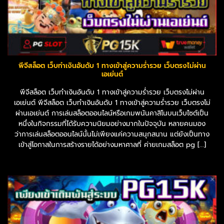
พีจีสล็อต เว็บทำเงินอันดับ 1 ทางเข้าสู่ความร่ำรวย เว็บตรงไม่ผ่าน
เอเย่นต์
พีจีสล็อต เว็บทำเงินอันดับ 1 ทางเข้าสู่ความร่ำรวย เว็บตรงไม่ผ่าน
เอเย่นต์ พีจีสล็อต เว็บทำเงินอันดับ 1 ทางเข้าสู่ความร่ำรวย เว็บตรงไม่
ผ่านเอเย่นต์ การเล่นสล็อตออนไลน์หรือเกมพนันคาสิโนบนเว็บไซต์เป็น
หนึ่งในกิจกรรมที่ได้รับความนิยมอย่างมากในปัจจุบัน หลายคนมอง
ว่าการเล่นสล็อตออนไลน์นั้นไม่เพียงแค่ความสนุกสนาน แต่ยังเป็นทาง
เข้าสู่โอกาสในการสร้างรายได้อย่างมหาศาลที่ ค่ายเกมสล็อต pg [...]