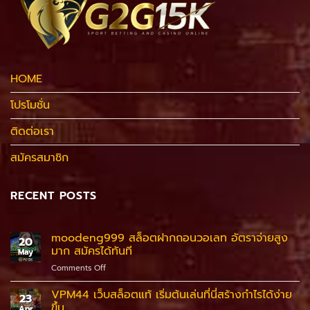
HOME
โปรโมชั่น
ติดต่อเรา
สมัครสมาชิก
RECENT POSTS
moodeng999 สล็อตฝากถอนวอเลท อัตราจ่ายสูง
20
มาก สมัครได้ทันที
May
on
Comments Off
moodeng999
สล็อต
VPM44 เว็บสล็อตแท้ เริ่มต้นเล่นที่นี่สร้างกำไรได้ง่าย
23
ฝาก
ขึ้น
Apr