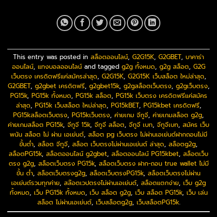
This entry was posted in
สล็อตออนไลน์
,
G2G15K
,
G2GBET
,
บาคาร่า
ออนไลน์
,
แทงบอลออนไลน์
and tagged
g2g ทั้งหมด
,
g2g สล็อต
,
G2G
เว็บตรง เครดิตฟรีแค่สมัครล่าสุด
,
G2G15K
,
G2G15K เว็บสล็อต ใหม่ล่าสุด
,
G2GBET
,
g2gbet เครดิตฟรี
,
g2gbet15k
,
g2gสล็อตเว็บตรง
,
g2gเว็บตรง
,
PG15k
,
PG15k ทั้งหมด
,
PG15k สล็อต
,
PG15k เว็บตรง เครดิตฟรีแค่สมัคร
ล่าสุด
,
PG15k เว็บสล็อต ใหม่ล่าสุด
,
PG15kBET
,
PG15kbet เครดิตฟรี
,
PG15kสล็อตเว็บตรง
,
PG15kเว็บตรง
,
ค่ายเกม จีทูจี
,
ค่ายเกมสล็อต g2g
,
ค่ายเกมสล็อต PG15k
,
จีทูจี 15k
,
จีทูจี สล็อต
,
จีทูจี เบท
,
จีทูจีเบท
,
สมัคร เว็บ
พนัน สล็อต ไม่ ผ่าน เอเย่นต์
,
สล็อต pg เว็บตรง ไม่ผ่านเอเย่นต์ฝากถอนไม่มี
ขั้นต่ํา
,
สล็อต จีทูจี
,
สล็อต เว็บตรงไม่ผ่านเอเย่นต์ ล่าสุด
,
สล็อตg2g
,
สล็อตPG15k
,
สล็อตออนไลน์ g2gbet
,
สล็อตออนไลน์ PG15kbet
,
สล็อตเว็บ
ตรง g2g
,
สล็อตเว็บตรง PG15k
,
สล็อตเว็บตรง ฝาก-ถอน true wallet ไม่มี
ขั้น ต่ํา
,
สล็อตเว็บตรงg2g
,
สล็อตเว็บตรงPG15k
,
สล็อตเว็บตรงไม่ผ่าน
เอเย่นต์รวมทุกค่าย
,
สล๊อตเวปตรงไม่ผ่านเอเย่นต์
,
สล็อตแตกง่าย
,
เว็บ g2g
ทั้งหมด
,
เว็บ PG15k ทั้งหมด
,
เว็บ สล็อต g2g
,
เว็บ สล็อต PG15k
,
เว็บ เล่น
สล็อต ไม่ผ่านเอเย่นต์
,
เว็บสล็อตg2g
,
เว็บสล็อตPG15k
.