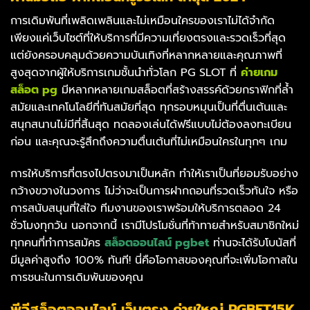
การเดิมพันที่เพลิดเพลินและไม่เหมือนใครของเราไม่ได้จำกัด
เพียงแค่เว็บไซต์ที่ให้บริการที่มีความเที่ยงตรงและรวดเร็วที่สุด
แต่ยังครอบคลุมด้วยความบันเทิงที่หลากหลายและคุณภาพที่
สูงสุดจากผู้ให้บริการเกมชั้นนำทั่วโลก PG SLOT ที่
ค่ายเกม
สล็อต
pg
มีหลากหลายเกมสล็อตที่สร้างสรรค์ด้วยกราฟิกที่ล้ำ
สมัยและเทคโนโลยีที่ทันสมัยที่สุด ทุกรอบหมุนเป็นที่ตื่นเต้นและ
สนุกสนานไม่มีที่สิ้นสุด ทดลองเล่นได้ฟรีแบบไม่ต้องลงทะเบียน
ก่อน และคุณจะรู้สึกถึงความตื่นเต้นที่ไม่เหมือนใครในทุกๆ เกม
การให้บริการที่ตรงไปตรงมาเป็นหลัก ทำให้เราเป็นที่ยอมรับอย่าง
กว้างขวางในวงการ ไม่ว่าจะเป็นการฝากถอนที่รวดเร็วทันใจ หรือ
การสนับสนุนที่ใส่ใจ ทีมงานของเราพร้อมให้บริการตลอด 24
ชั่วโมงทุกวัน นอกจากนี้ เรามีโปรโมชั่นที่ท้าทายสำหรับสมาชิกใหม่
ทุกคนที่ทำการสมัคร
สล็อตออนไลน์ pgbet
ท่านจะได้รับโบนัสที่
มีมูลค่าสูงถึง 100% ทันที! นี่คือโอกาสของคุณที่จะเพิ่มโอกาสใน
การชนะในการเดิมพันของคุณ
พีจีสล็อตออนไลน์ เว็บตรง ค่ายใหญ่
PGBET15K