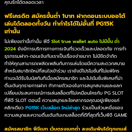
คุณรักได้ตลอดเวลา
ฟรีเครดิต สมัครขั้นต่ำ 1บาท ฝากถอนระบบออโต้
เล่นได้ตลอดทั้งวัน ทำกำไรได้ไม่อั้นที่
PG15K
เท่านั้น
ไม่เพียงเท่านี้เท่านั้น พีจี
Slot true wallet auto
ไม่มีขั้น ต่ํา
2024
ยังมีการบริการทางการเงินที่รวดเร็วและปลอดภัย การทำ
ธุรกรรมฝาก-ถอนเงินกับเราเป็นเรื่องง่ายมาก ไม่มีขีดจำกัด
ทำให้คุณสามารถเพลิดเพลินกับการเล่นโดยมีความสะดวกสบาย
สำหรับสมาชิกใหม่ที่สนใจเข้าร่วม เรายังมีโปรโมชั่นที่ไม่แพ้ใคร
ท่านจะได้รับโบนัสทันทีเมื่อสมัครสมาชิก และโปรโมชั่นพิเศษที่น่า
ตื่นเต้นทุกรายการฝาก ท้าทายตัวเองในการสนุกสนานและแลก
เปลี่ยนประสบการณ์การเล่นสล็อตที่ไม่เหมือนใครกับ PG SLOT
ที่พีจี SLOT ตอนนี้ ความสนุกและโชคลาภรอคุณอยู่เพียงแค่
คลิกเดียว
PG15K
เว็บสล็อต ใหม่ล่าสุด
ร่วมเป็นส่วนหนึ่งของ
ความสนุกและความตื่นเต้นกับเกมสล็อตที่ดีที่สุดที่เว็บพีจี GAME
สมัครสมาชิก พีจีเบท เว็บตรงเบทต่ำ ลงเดิมพันได้ทุกเกมส์