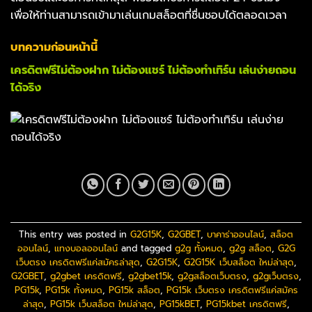
เพื่อให้ท่านสามารถเข้ามาเล่นเกมสล็อตที่ชื่นชอบได้ตลอดเวลา
บทความก่อนหน้านี้
เครดิตฟรีไม่ต้องฝาก ไม่ต้องแชร์ ไม่ต้องทำเทิร์น เล่นง่ายถอน
ได้จริง
This entry was posted in
G2G15K
,
G2GBET
,
บาคาร่าออนไลน์
,
สล็อต
ออนไลน์
,
แทงบอลออนไลน์
and tagged
g2g ทั้งหมด
,
g2g สล็อต
,
G2G
เว็บตรง เครดิตฟรีแค่สมัครล่าสุด
,
G2G15K
,
G2G15K เว็บสล็อต ใหม่ล่าสุด
,
G2GBET
,
g2gbet เครดิตฟรี
,
g2gbet15k
,
g2gสล็อตเว็บตรง
,
g2gเว็บตรง
,
PG15k
,
PG15k ทั้งหมด
,
PG15k สล็อต
,
PG15k เว็บตรง เครดิตฟรีแค่สมัคร
ล่าสุด
,
PG15k เว็บสล็อต ใหม่ล่าสุด
,
PG15kBET
,
PG15kbet เครดิตฟรี
,