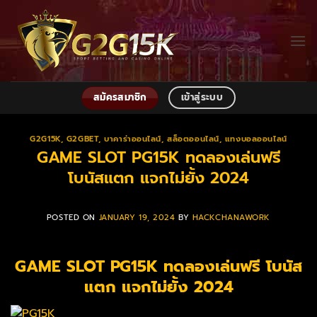
Skip
to
content
สมัครสมาชิก
เข้าสู่ระบบ
G2G15K
,
G2GBET
,
บาคาร่าออนไลน์
,
สล็อตออนไลน์
,
แทงบอลออนไลน์
GAME SLOT PG15K ทดลองเล่นฟรี
โบนัสแตก แจกไม่ยั้ง 2024
POSTED ON
JANUARY 19, 2024
BY
HACKCHANAWORK
GAME
SLOT PG15K
ทดลองเล่นฟรี
โบนัส
แตก แจกไม่ยั้ง 2024