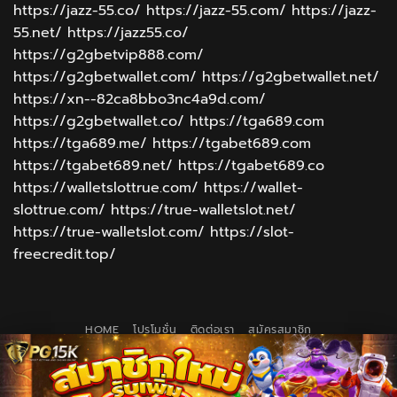
https://jazz-55.co/
https://jazz-55.com/
https://jazz-
55.net/
https://jazz55.co/
https://g2gbetvip888.com/
https://g2gbetwallet.com/
https://g2gbetwallet.net/
https://xn--82ca8bbo3nc4a9d.com/
https://g2gbetwallet.co/
https://tga689.com
https://tga689.me/
https://tgabet689.com
https://tgabet689.net/
https://tgabet689.co
https://walletslottrue.com/
https://wallet-
slottrue.com/
https://true-walletslot.net/
https://true-walletslot.com/
https://slot-
freecredit.top/
HOME
โปรโมชั่น
ติดต่อเรา
สมัครสมาชิก
Copyright 2026 ©
G2Gbet15k