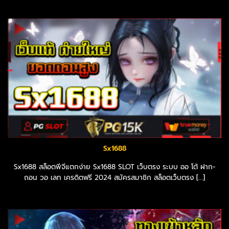
Sx1688
Sx1688 สล็อตพีจีแตกง่าย Sx1688 SLOT เว็บตรง ระบบ ออ โต้ ฝาก-
ถอน วอ เลท เครดิตฟรี 2024 สมัครสมาชิก สล็อตเว็บตรง [...]