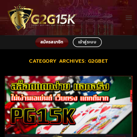
Skip
to
content
สมัครสมาชิก
เข้าสู่ระบบ
CATEGORY ARCHIVES:
G2GBET