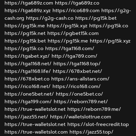
https://tga689z.com
https://tga689z.co
เกม
ต้อง
หลาก
ห่วง
https://tga689z.xyz
https://rico689.com
https://g2g-
หลาย
เรื่อง
cash.org
https://g2g-cash.co
https://pg15k.bet
รองรับ
ยอด
การ
เทิร์น
https://pg15k.me
https://pg15k.xyz
https://pg15k.co
เล่น
https://pg15k.net
https://pgbet15k.com
ผ่าน
มือ
https://pg15k.bet
https://pg15k.me
https://pg15k.xyz
ถือ
https://pg15k.co
https://tga1168.com/
https://tgabet.xyz/
http://tga789.com/
https://tga1168.net/
https://tga1168.top/
https://tga1168.life/
https://678xbet.net/
https://678xbet.co
https://ans-allstars.com/
https://rico168.net/
https://rico168.com/
https://one5bet.net/
https://one5bet.co/
https://tga199.com/
https://reborn789.net/
https://true-walletslot.net
https://reborn789.me/
https://jazz55.net/
https://walletslottrue.com
https://true-walletslot.net
https://slot-freecredit.top
https://true-walletslot.com
https://jazz55.top/