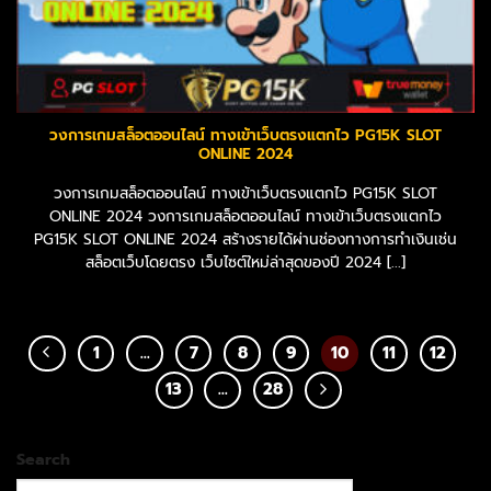
วงการเกมสล็อตออนไลน์ ทางเข้าเว็บตรงแตกไว PG15K SLOT
ONLINE 2024
วงการเกมสล็อตออนไลน์ ทางเข้าเว็บตรงแตกไว PG15K SLOT
ONLINE 2024 วงการเกมสล็อตออนไลน์ ทางเข้าเว็บตรงแตกไว
PG15K SLOT ONLINE 2024 สร้างรายได้ผ่านช่องทางการทำเงินเช่น
สล็อตเว็บโดยตรง เว็บไซต์ใหม่ล่าสุดของปี 2024 [...]
1
…
7
8
9
10
11
12
13
…
28
Search