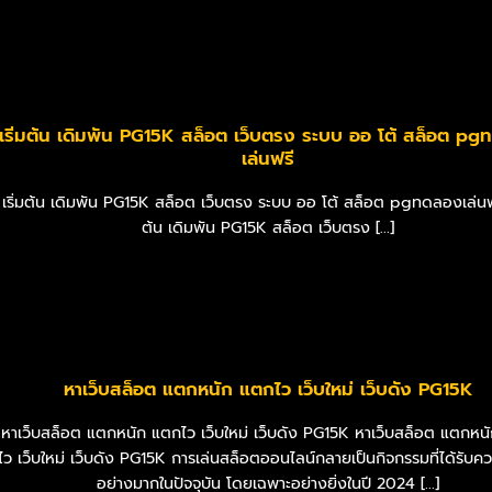
เริ่มต้น เดิมพัน PG15K สล็อต เว็บตรง ระบบ ออ โต้ สล็อต p
เล่นฟรี
เริ่มต้น เดิมพัน PG15K สล็อต เว็บตรง ระบบ ออ โต้ สล็อต pgทดลองเล่นฟรี
ต้น เดิมพัน PG15K สล็อต เว็บตรง [...]
หาเว็บสล็อต แตกหนัก แตกไว เว็บใหม่ เว็บดัง PG15K
หาเว็บสล็อต แตกหนัก แตกไว เว็บใหม่ เว็บดัง PG15K หาเว็บสล็อต แตกหน
ไว เว็บใหม่ เว็บดัง PG15K การเล่นสล็อตออนไลน์กลายเป็นกิจกรรมที่ได้รับค
อย่างมากในปัจจุบัน โดยเฉพาะอย่างยิ่งในปี 2024 [...]