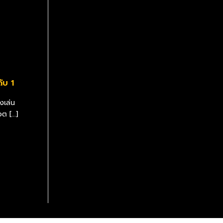
ับ 1
งเล่น
 [...]