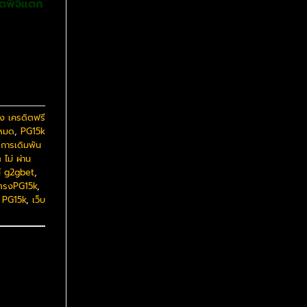
ตพีจีแตก
ง เครดิตฟรี
งหมด
,
PG15k
,
การเดิมพัน
ไม่ ผ่าน
์ g2gbet
,
บตรงPG15k
,
ต PG15k
,
เว็บ