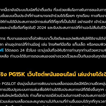
กนี้เรายังมีระบบโบนัสที่น่าตื่นเต้น ที่จะช่วยเพิ่มโอกาสในการชนะในกา
ั่นแบบเป็นประจำที่ท่านสามารถเข้าร่วมได้เรื่อยๆ ทุกเดือน ทางทีม
ห้ท่านได้มีประสบการณ์การเล่นที่ดีที่สุดที่เป็นไปได้ อย่ารอช้า! เข้าร่ว
และน่าเชื่อถือที่สุดในปี 2024 และรับประสบการณ์ที่ท่านจะไม่ลืมในชีวิต
องการ ทีมงานของเราตั้งใจพัฒนาเว็บไซต์และแอปพลิเคชันให้ใช้งานได้
ผ่านอุปกรณ์ที่ท่านมีอยู่ เช่น โทรศัพท์มือถือ แท็บเล็ต หรือคอมพิวเ
ฟรี
ได้ตลอด 24 ชั่วโมง เรามุ่งมั่นที่จะให้บริการท่านทุกท่านด้วยควา
วยเหลือ ท่านจะได้รับการตอบสนองอย่างรวดเร็วและเป็นกันเองในทุกข้
จริง PG15K
เว็บไซต์พนันออนไลน์ เล่นง่ายได้เง
 PGSLOT ยังมุ่งมั่นในการพัฒนาเกมสล็อตออนไลน์ให้มีความยืดหยุ
รับปรุงระบบการเล่นเพื่อให้ท่านได้รับประสบการณ์ที่ดียิ่งขึ้นทุกๆ ครั
ผู้เล่นใหม่หรือมือโปร ท่านก็สามารถมีส่วนร่วมในการสร้างประสบการณ์
ข้าร่วมเล่นเกมสล็อตและสนุกสนานไปกับเกมที่ท่านชื่นชอบได้ทุกที่ทุกเวล