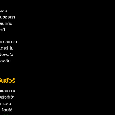
รเล่น
งานของเรา
มสนุกกับ
นี้
ง่าย สะดวก
ตอร์ ไม่
มพึงพอใจ
อสงสัย
ินชัวร์
่นและความ
้งที่เข้า
การเล่น
า โดยใช้