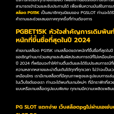
สามารถเข้าร่วมและรับประทานได้ เพื่อเพิ่มความมันส์ในการเ
สล็อต PG15K
เป็นสมาชิกทุนนิยมของ PGSLOT ท่านจะได้รับข
คำถามและช่วยเสมอภาคทุกครั้งที่ท่านต้องการ
PGBET15K
หัวใจสำคัญการเดิมพันทำก
หนักที่ขึ้นชื่อที่สุดในปี 2024
ค่ายเกมสล็อต PG15K เกมสล็อตแตกหนักที่ขึ้นชื่อที่สุดใน
ขอเชิญท่านมาร่วมสนุกและสัมผัสประสบการณ์ที่ไม่เหมือนใ
ปี 2024 ที่พร้อมจะทำให้ท่านตื่นเต้นและได้รับประสบการณ์ที
ความหลากหลายและน่าตื่นเต้นได้ทุกที่ทุกเวลา ไม่ว่าจะเป็
เหมือนใคร เรามีเกมสล็อตที่มีคุณภาพสูงและรูปแบบการเล่นท
ในเว็บไซต์ของเรา ท่านจะได้พบกับเกมใหม่ๆ ที่มีกราฟิกที่ส
แบบหรือเกมสล็อตรูปแบบพิเศษ ทุกเกมมีความเพลิดเพลินและ
PG SLOT
แตกง่าย เว็บสล็อต
pg
ไม่ผ่านเอเย่น