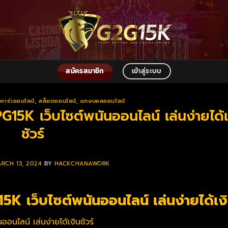
สมัครสมาชิก
เข้าสู่ระบบ
คาร่าออนไลน์
,
สล็อตออนไลน์
,
แทงบอลออนไลน์
5K เว็บไซต์พนันออนไลน์ เล่นง่ายได้เ
ชัวร์
RCH 13, 2024
BY
HACKCHANAWORK
G15K
เว็บไซต์พนันออนไลน์ เล่นง่ายได้เงิ