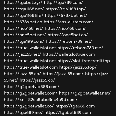
https://tgabet.xyz/
http://tga789.com/
https://tga1168.net/
https://tga1168.top/
https://tga1168.life/
https://678xbet.net/
https://678xbet.co
https://ans-allstars.com/
https://rico168.net/
https://rico168.com/
https://one5bet.net/
https://one5bet.co/
https://tga199.com/
https://reborn789.net/
https://true-walletslot.net
https://reborn789.me/
https://jazz55.net/
https://walletslottrue.com
https://true-walletslot.net
https://slot-freecredit.top
https://true-walletslot.com
https://jazz55.top/
https://jazz-55.co/
https://jazz-55.com/
https://jazz-
55.net/
https://jazz55.co/
https://g2gbetvip888.com/
https://g2gbetwallet.com/
https://g2gbetwallet.net/
https://xn--82ca8bbo3nc4a9d.com/
https://g2gbetwallet.co/
https://tga689.com
https://tga689.me/
https://tgabet689.com