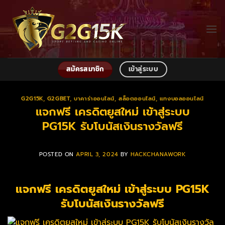
Skip
to
content
สมัครสมาชิก
เข้าสู่ระบบ
G2G15K
,
G2GBET
,
บาคาร่าออนไลน์
,
สล็อตออนไลน์
,
แทงบอลออนไลน์
แจกฟรี เครดิตยูสใหม่ เข้าสู่ระบบ
PG15K รับโบนัสเงินรางวัลฟรี
POSTED ON
APRIL 3, 2024
BY
HACKCHANAWORK
แจกฟรี เครดิตยูสใหม่ เข้าสู่ระบบ
PG15K
รับโบนัสเงินรางวัลฟรี