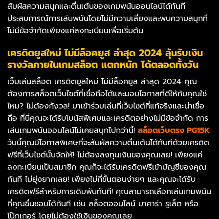
สัมผัสความสนุกและตื่นเต้นของเกมพนันออนไลน์ได้ทันที
ประสบการณ์การเล่นพนันโดยไม่มีความเสี่ยงและพบความสนุกที่
ไม่มีข้อจำกัดเพียงแค่ลงทะเบียนเพื่อเริ่มต้น
เครดิตยูสใหม่
ไม่มีล็อคยูส ล่าสุด 2024
ลุ้นรับเงิน
รางวัลภายในเกมสล็อต แตกหนัก ได้ตลอดทั้งวัน
เว็บเล่นสล็อต เครดิตยูสใหม่ ไม่มีล็อคยูส ล่าสุด 2024 คุณ
ต้องการสล็อตเว็บไซต์ที่เชื่อถือได้และมอบโอกาสที่ดีให้กับคุณใช่
ไหม? ไม่ต้องกังวล! มาเข้าร่วมเล่นที่เว็บไซต์ที่แท้จริงและน่าเชื่อ
ถือ ที่นี่คุณจะได้รับโบนัสพิเศษและเครดิตอย่างไม่มีข้อจำกัด การ
เล่นเกมพนันออนไลน์ไม่เคยสนุกไปกว่านี้!
สล็อตเว็บตรง
PG15K
วันนี้คุณมีโอกาสพิเศษที่จะสัมผัสความตื่นเต้นได้ทันทีด้วยเครดิต
ฟรีที่เว็บไซต์นั้นจัดให้! ไม่ต้องลงทุนเงินของคุณเลย! เพียงแค่
ลงทะเบียนเป็นสมาชิก คุณก็จะได้รับเครดิตฟรีเข้าบัญชีของคุณ
ทันที ไม่ยุ่งยากเลย! เพียงไม่กี่ขั้นตอนง่ายๆ และคุณจะได้รับ
เครดิตฟรีสำหรับการเดิมพันทันที! คุณสามารถเลือกเล่นเกมพนัน
ที่คุณชื่นชอบได้ทันที เช่น สล็อตออนไลน์ บาคาร่า รูเล็ต หรือ
โป๊กเกอร์ โดยไม่ต้องใช้เงินของคุณเลย