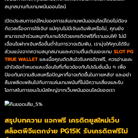
สนุกสนานกับเกมพนันออนไลน์
เปิดประสบการณ์ใหม่ของการเล่นเกมพนันออนไลน์โดยไม่ต้อง
กังวลเรื่องการใช้เงิน! แม้คุณไม่มีเงินเดิมพันหรือไม่, คุณยัง
สามารถเข้าร่วมสนุกกับเกมได้ด้วยเครดิตฟรีที่เรามอบให้! ไม่มี
เงื่อนไขฝากเงินหรือขั้นต่ำในการวางเดิมพัน, เรามุ่งให้คุณได้รับ
ส่วนแบ่งจากความสนุกสนานและความตื่นเต้นของเกม
SLOT PG
TRUE WALLET
และเมื่อคุณตัดสินใจรับเครดิตฟรี, ควรอ่านและ
เข้าใจข้อกำหนดและเงื่อนไขที่เกี่ยวข้องกับโปรโมชั่นนั้น ๆ เพื่อ
ป้องกันความสับสนหรือปัญหาที่อาจเกิดขึ้นในภายหลัง! และอย่า
ลืมเพลิดเพลินไปกับการเล่นเกมพนันที่ไม่มีความเสี่ยงและรับ
โอกาสในการชนะโบนัสใหญ่จากเว็บพนันออนไลน์ของเรา
สรุปบทความ
แจกฟรี เครดิตยูสใหม่
เว็บ
สล็อตพีจีแตกง่าย PG15K
รับเครดิตฟรีไม่