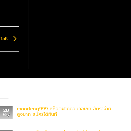
T15K
RECENT POSTS
moodeng999 สล็อตฝากถอนวอเลท อัตราจ่าย
20
สูงมาก สมัครได้ทันที
May
on
Comments Off
moodeng999