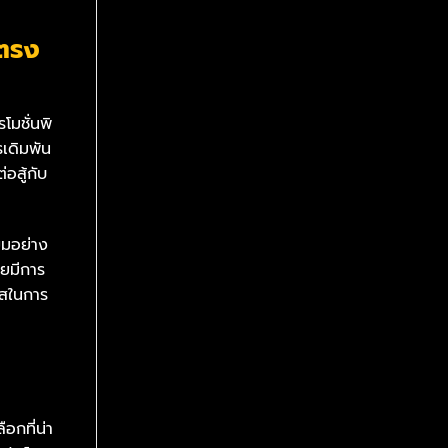
บตรง
โมชั่นพิ
รเดิมพัน
อสู้กับ
ยมอย่าง
ดยมีการ
าสในการ
กที่น่า