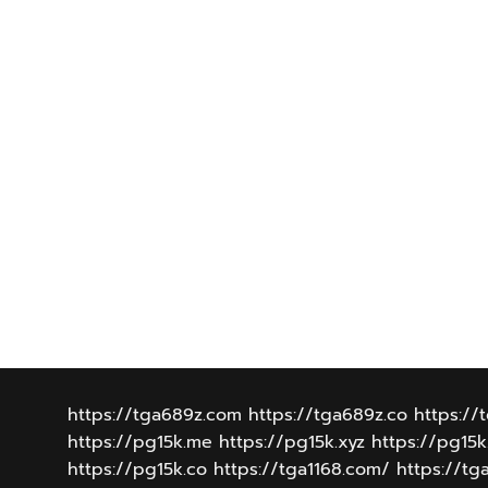
https://tga689z.com
https://tga689z.co
https://
https://pg15k.me
https://pg15k.xyz
https://pg15k
https://pg15k.co
https://tga1168.com/
https://tg