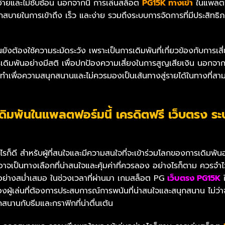
บง่ายและไม่ซับซ้อน นอกจากนี้ การเล่นสล็อต
PG15K
ทางเข้า
ในแพลต
กสบายในการเข้าถึง เร็ว และง่าย รวมถึงระบบการจัดการที่มีประสิทธิภา
้องใช้ความระมัดระวัง เพราะเป็นการเดิมพันที่เกี่ยวข้องกับการเสี่
รเดิมพันอย่างมีสติ เพื่อปกป้องความเสี่ยงในการสูญเสียเงิน นอกจาก
ทำเพื่อความสนุกสนานและไม่ควรมองเป็นเส้นทางสู่รายได้ในทางที่สา
เดิมพันในแพลตฟอร์ม
นี้ เครดิตฟรี
เว็บตรง ร
รก็ดี สำหรับผู้ที่สนใจและมีความสนใจที่จะเข้าร่วมโลกของการเดิมพัน
ป็นทางเลือกที่น่าสนใจและคุ้มค่าที่ควรลอง อย่างไรก็ตาม ควรจำไว
ย่างสม่ำเสมอ ในช่วงเวลาที่ผ่านมา เกมสล็อต PG
เว็บตรง PG15K
้เล่นที่ต้องการประสบการณ์การพนันที่น่าสนใจและสนุกสนาน ไม่ว่า
กสนานกับธีมและกราฟิกที่น่าตื่นเต้น