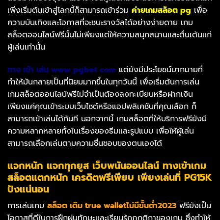
เพิ่งเริ่มต้นเข้าสู่โลกนี้ก็สามารถเข้าร่วม
ค่ายเกมสล็อต
pg
เพื่อ
ความบันเทิงและโอกาสที่จะชนะรางวัลได้อย่างง่ายดาย เกม
สล็อตออนไลน์ฟรีนั้นไม่เพียงแต่ให้ความสนุกสนานและตื่นเต้นแก่
ผู้เล่นเท่านั้น
ทาง เข้า เล่น
www pgbet com
แต่ยังมีประโยชน์มากมายที่
ทำให้มันกลายเป็นที่นิยมมากขึ้นในทุกวันนี้ เพื่อเริ่มต้นการเล่น
เกมสล็อตออนไลน์ฟรีไม่จำเป็นต้องลงทะเบียนหรือฝากเงิน
เพียงแค่คุณเข้าระบบเว็บไซต์หรือแอปพลิเคชันที่คุณเลือก ก็
สามารถเข้าเล่นได้ทันที นอกจากนี้ เกมสล็อตที่ให้บริการฟรียังมี
ความหลากหลายทั้งในเรื่องของธีมและรูปแบบ เพื่อให้ผู้เล่น
สามารถเลือกเล่นตามความชื่นชอบของตนเองได้
แจกหนัก แจกทุกยูส เว็บพนันออนไลน์ ทางเข้าเกม
สล็อตแตกหนัก เครดิตฟรีเพียบ เพียงเล่นที่
PG15K
ปังแน่นอน
การเล่นเกม
สล็อต เติม
true wallet
ไม่มีขั้นต่ำ
2023
ฟรียังเป็น
โอกาสที่ดีในการฝึกฝนทักษะและเรียนรู้กฎกติกาของเกม ซึ่งทำให้