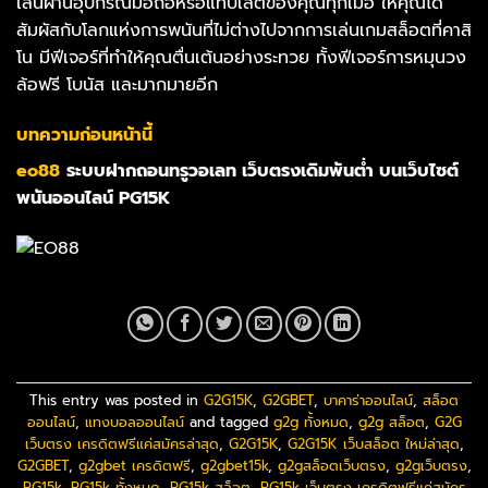
เล่นผ่านอุปกรณ์มือถือหรือแท็บเล็ตของคุณทุกเมื่อ ให้คุณได้
สัมผัสกับโลกแห่งการพนันที่ไม่ต่างไปจากการเล่นเกมสล็อตที่คาสิ
โน มีฟีเจอร์ที่ทำให้คุณตื่นเต้นอย่างระทวย ทั้งฟีเจอร์การหมุนวง
ล้อฟรี โบนัส และมากมายอีก
บทความก่อนหน้านี้
eo88
ระบบฝากถอนทรูวอเลท เว็บตรงเดิมพันต่ำ บนเว็บไซต์
พนันออนไลน์
PG15K
This entry was posted in
G2G15K
,
G2GBET
,
บาคาร่าออนไลน์
,
สล็อต
ออนไลน์
,
แทงบอลออนไลน์
and tagged
g2g ทั้งหมด
,
g2g สล็อต
,
G2G
เว็บตรง เครดิตฟรีแค่สมัครล่าสุด
,
G2G15K
,
G2G15K เว็บสล็อต ใหม่ล่าสุด
,
G2GBET
,
g2gbet เครดิตฟรี
,
g2gbet15k
,
g2gสล็อตเว็บตรง
,
g2gเว็บตรง
,
PG15k
,
PG15k ทั้งหมด
,
PG15k สล็อต
,
PG15k เว็บตรง เครดิตฟรีแค่สมัคร