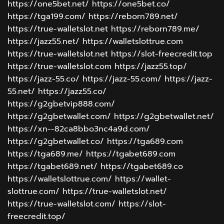
https://one5bet.net/
https://one5bet.co/
https://tga199.com/
https://reborn789.net/
https://true-walletslot.net
https://reborn789.me/
https://jazz55.net/
https://walletslottrue.com
https://true-walletslot.net
https://slot-freecredit.top
https://true-walletslot.com
https://jazz55.top/
https://jazz-55.co/
https://jazz-55.com/
https://jazz-
55.net/
https://jazz55.co/
https://g2gbetvip888.com/
https://g2gbetwallet.com/
https://g2gbetwallet.net/
https://xn--82ca8bbo3nc4a9d.com/
https://g2gbetwallet.co/
https://tga689.com
https://tga689.me/
https://tgabet689.com
https://tgabet689.net/
https://tgabet689.co
https://walletslottrue.com/
https://wallet-
slottrue.com/
https://true-walletslot.net/
https://true-walletslot.com/
https://slot-
freecredit.top/