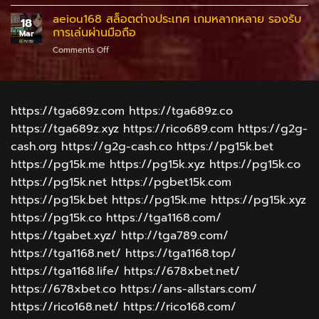
uplay55
1
กำไร
สล็อต
aeiou168 สล็อตต่างประเทศ เกมหลากหลาย รองรับ
ลิขสิทธิ์
ได้
18
ออ
แท้
การเล่นผ่านมือถือ
ง่าย
Mar
โต้
มั่นใจ
ขึ้น
on
Comments Off
ถอน
ทุก
aeiou168
ได้
การ
สล็อต
ไม่
เดิม
ต่าง
อั้น
พัน
ประเทศ
ไม่
https://tga689z.com
https://tga689z.co
เกม
ต้อง
หลาก
ห่วง
https://tga689z.xyz
https://rico689.com
https://g2g-
หลาย
เรื่อง
cash.org
https://g2g-cash.co
https://pg15k.bet
รองรับ
ยอด
การ
เทิร์น
https://pg15k.me
https://pg15k.xyz
https://pg15k.co
เล่น
https://pg15k.net
https://pgbet15k.com
ผ่าน
มือ
https://pg15k.bet
https://pg15k.me
https://pg15k.xyz
ถือ
https://pg15k.co
https://tga1168.com/
https://tgabet.xyz/
http://tga789.com/
https://tga1168.net/
https://tga1168.top/
https://tga1168.life/
https://678xbet.net/
https://678xbet.co
https://ans-allstars.com/
https://rico168.net/
https://rico168.com/