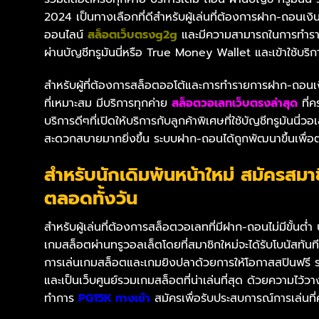
2024 เป็นทางเลือกที่ดีสำหรับผู้เล่นที่ต้องการฝาก-ถอนเงิ
ออนไลน์
สล็อตเว็บตรง
g2g
และมีความสามารถในการทำราย
ผ่านบัญชีทรูมันนี่หรือ True Money Wallet และเข้าใช้บริก
สำหรับผู้ที่ต้องการสล็อตออโต้และการทำรายการฝาก-ถอน
ที่เหมาะสม มีบริการทุกค่าย
สล็อตวอเลทเว็บตรงล่าสุด
ที่ค
บริการดีๆที่เปิดให้บริการกับลูกค้าพิเศษที่ใช้บัญชีทรูมันน
สะดวกสบายมากยิ่งขึ้น ระบบฝาก-ถอนได้ถูกพัฒนาขึ้นเพื
สำหรับนักเดิมพันหน้าใหม่ สมัครส
ตลอดทั้งวัน
สำหรับผู้เล่นที่ต้องการสล็อตวอเลทที่มีฝาก-ถอนไม่มีขั้
เกมสล็อตผ่านทรูวอลเล็ตโดยที่สมาชิกใหม่จะได้รับโบนัสทัน
การเล่นเกมสล็อตและเกมยิงปลาด้วยการให้โอกาสสปินฟรี 
และเป็นเว็บศูนย์รวมเกมสล็อตที่น่าเล่นที่สุด ด้วยความไว
ทำการ
PG15K
ทางเข้า
สมัครเพื่อรับประสบการณ์การเล่นที่ค