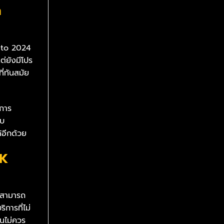
ก
Auto 2024
่ยังมีโปร
ี่ทันสมัย
ิการ
ับ
้อีกด้วย
5K
านสามารถ
การที่ไม่
านไม่ควร