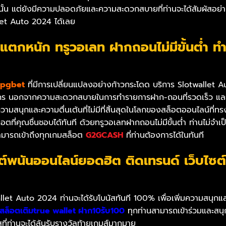
กเท่านั้น แต่ยังมีความปลอดภัยและความสะดวกสบายที่ท่านจะได้สัมผัสอย่
allet Auto 2024 ได้เลย
ตแตกหนัก ทรูวอเลท ฝากถอนไม่มีขั้นต่ำ ท
pgbet
ที่มีการเปลี่ยนแปลงอย่างก้าวกระโดด บริการ Slotwallet 
ือนใคร นอกจากความสะดวกสบายในการทำรายการฝาก-ถอนที่รวดเร็ว และโ
ิของความสนุกและความตื่นเต้นที่ไม่มีที่สิ้นสุดในโลกของสล็อตออนไลน์ที่ท
ที่คุณชื่นชอบได้ทันที ด้วยทรูวอเลทฝากถอนไม่มีขั้นต่ำ ท่านไม่จำเป
านสามารถเข้าถึงทุกเกมสล็อต
G2GCASH
ที่ท่านต้องการได้ในทันที
ต์พนันออนไลน์ยอดฮิต ติดเทรนด์ เว็บไซต์ท
wallet Auto 2024 ท่านจะได้รับโบนัสทันที 100% เพื่อเพิ่มความสนุก
สล็อตเติม
true wallet
ฝาก
10
รับ
100
ทุกท่านสามารถเข้าร่วมและสนุ
สที่ท่านจะได้ลุ้นรับรางวัลท้ายเกมส์มากมาย