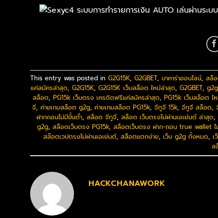
This entry was posted in
G2G15K
,
G2GBET
,
บาคาร่าออนไลน์
,
สล็
แค่สมัครล่าสุด
,
G2G15K
,
G2G15K เว็บสล็อต ใหม่ล่าสุด
,
G2GBET
,
g2g
สล็อต
,
PG15k เว็บตรง เครดิตฟรีแค่สมัครล่าสุด
,
PG15k เว็บสล็อต ใหม
จี
,
ค่ายเกมสล็อต g2g
,
ค่ายเกมสล็อต PG15k
,
จีทูจี 15k
,
จีทูจี สล็อต
,
ฝากถอนไม่มีขั้นต่ํา
,
สล็อต จีทูจี
,
สล็อต เว็บตรงไม่ผ่านเอเย่นต์ ล่าสุด
,
g2g
,
สล็อตเว็บตรง PG15k
,
สล็อตเว็บตรง ฝาก-ถอน true wallet ไม่มี
สล๊อตเวปตรงไม่ผ่านเอเย่นต์
,
สล็อตแตกง่าย
,
เว็บ g2g ทั้งหมด
,
เ
ส
HACKCHANAWORK