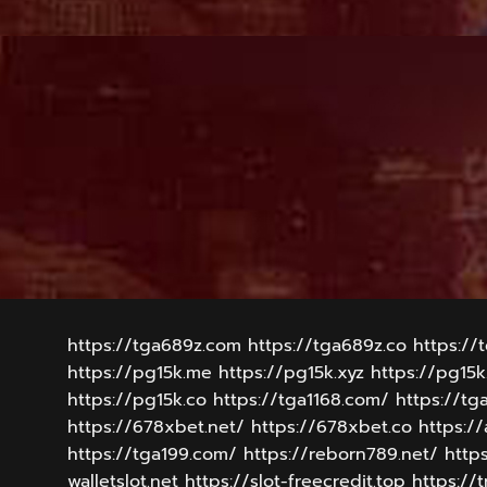
https://tga689z.com
https://tga689z.co
https://
https://pg15k.me
https://pg15k.xyz
https://pg15k
https://pg15k.co
https://tga1168.com/
https://tg
https://678xbet.net/
https://678xbet.co
https://
https://tga199.com/
https://reborn789.net/
https
walletslot.net
https://slot-freecredit.top
https://