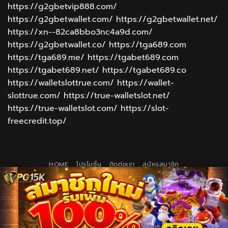
https://g2gbetvip888.com/
https://g2gbetwallet.com/
https://g2gbetwallet.net/
https://xn--82ca8bbo3nc4a9d.com/
https://g2gbetwallet.co/
https://tga689.com
https://tga689.me/
https://tgabet689.com
https://tgabet689.net/
https://tgabet689.co
https://walletslottrue.com/
https://wallet-
slottrue.com/
https://true-walletslot.net/
https://true-walletslot.com/
https://slot-
freecredit.top/
HOME
โปรโมชั่น
ติดต่อเรา
สมัครสมาชิก
Copyright 2026 ©
G2Gbet15k