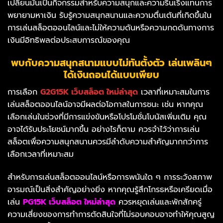
เปลี่ยนมันเป็นกิจกรรมสำหรับความสนุกและความรื่นเริงแทนการ
พยายามหาเงิน รับรู้ความสนุกสนานและความตื่นเต้นที่เกิดขึ้นใน
การเล่นสล็อตออนไลน์และไม่ให้ความดันหรือความกดดันทางการ
เงินมีอิทธิพลต่อประสบการณ์ของคุณ
พบกับความสนุกสนามแบบไม่ทันตั้งตัว เล่นเพลินๆ
ได้เงินถอนได้แบบเพียบ
การเลือก
G2G15K
เว็บสล็อต ใหม่ล่าสุด
เวลาที่เหมาะสมในการ
เล่นสล็อตออนไลน์อาจมีผลต่อโอกาสในการชนะ เช่น หากคุณ
เลือกเล่นในช่วงที่มีการแข่งขันหรือโปรโมชั่นโบนัสเพิ่มเติม คุณ
อาจได้รับประโยชน์มากขึ้น อย่างไรก็ตาม ควรจำไว้ว่าการเล่น
สล็อตเพื่อความสนุกสนานควรมีลำดับความสำคัญมากกว่าการ
เลือกเวลาที่เหมาะสม
สำหรับการเล่นสล็อตออนไลน์หรือการพนันใด ๆ การระวังสภาพ
อารมณ์เป็นสิ่งสำคัญอย่างยิ่ง หากคุณรู้สึกโกรธหรือเครียดเมื่อ
เล่น
PG15K
เว็บสล็อต ใหม่ล่าสุด
ควรหยุดเล่นและพักสักครู่
ความเสี่ยงของการทำการตัดสินใจที่ไม่รอบคอบอาจทำให้คุณสูญ