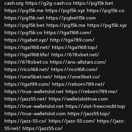
cash.org
https://g2g-cash.co
https://pg15k.bet
รองรับ
ยอด
การ
เทิร์น
https://pg15k.me
https://pg15k.xyz
https://pg15k.co
เล่น
https://pg15k.net
https://pgbet15k.com
ผ่าน
มือ
https://pg15k.bet
https://pg15k.me
https://pg15k.xyz
ถือ
https://pg15k.co
https://tga1168.com/
https://tgabet.xyz/
http://tga789.com/
https://tga1168.net/
https://tga1168.top/
https://tga1168.life/
https://678xbet.net/
https://678xbet.co
https://ans-allstars.com/
https://rico168.net/
https://rico168.com/
https://one5bet.net/
https://one5bet.co/
https://tga199.com/
https://reborn789.net/
https://true-walletslot.net
https://reborn789.me/
https://jazz55.net/
https://walletslottrue.com
https://true-walletslot.net
https://slot-freecredit.top
https://true-walletslot.com
https://jazz55.top/
https://jazz-55.co/
https://jazz-55.com/
https://jazz-
55.net/
https://jazz55.co/