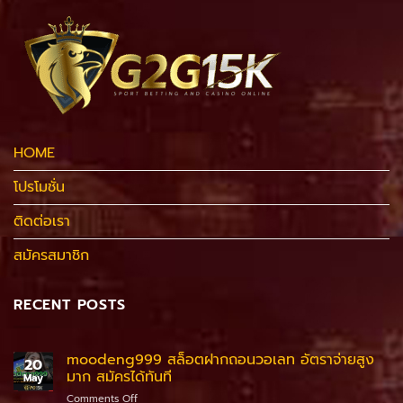
HOME
โปรโมชั่น
ติดต่อเรา
สมัครสมาชิก
RECENT POSTS
moodeng999 สล็อตฝากถอนวอเลท อัตราจ่ายสูง
20
มาก สมัครได้ทันที
May
on
Comments Off